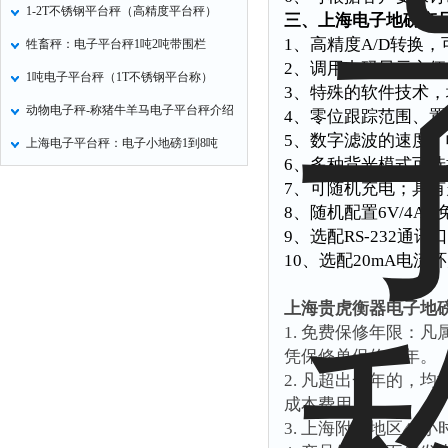
1-2T不锈钢平台秤（高精度平台秤）
三、上海电子地磅产
1
、高精度A/D转换，可
牲畜秤：电子平台秤1吨2吨带围栏
2、调用内码显示方
1吨电子平台秤（1T不锈钢平台称）
3、特殊的软件技术
动物电子秤-称猪牛羊马电子平台秤介绍
4、零位跟踪范围、置
5、数字滤波的速度
上海电子平台秤：电子小地磅1到8吨
6、多种背光模式可选
7、可随机充电；具
8、随机配置6V/4A
9、选配RS-232通
10、选配20mA电流
上海贵虎衡器电子地
1.
免费保修年限：凡
凭保修单保修一年。
2.
凡超出一年的，均
成本费用）
3.
上海附近地区48小