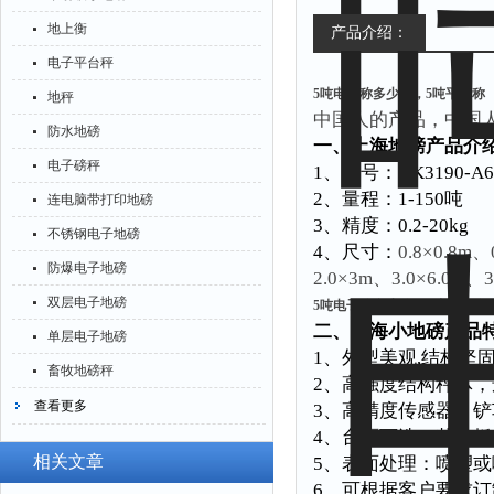
地上衡
产品介绍：
电子平台秤
5吨电子称多少价，5吨平台称
地秤
中国人的产品，中国
防水地磅
一、上海地磅产品介
电子磅秤
1
、型号：XK3190-A6，
2
、量程：1-150吨
连电脑带打印地磅
3
、精度：0.2-20kg
不锈钢电子地磅
4
、尺寸：
0.8
×0.8m、0
防爆电子地磅
2.0×3m、3.0×6.0m、3
双层电子地磅
5吨电子称多少价，5吨平台称
二、上海小地磅产品
单层电子地磅
1
、外型美观,结构坚固
畜牧地磅秤
2
、高强度结构秤体，
查看更多
3
、高精度传感器，铲
4、台面可选：花纹板
相关文章
5、表面处理：喷塑或
6、可根据客户要求订