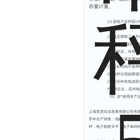
存量计量。
(1)
该电子吊秤设计
无法负责。
(2)
请定期每三个月
停止使用并送回经
(3)
用毕后，吊钩需
(4)
吊秤应避开腐蚀
(5)
若长时间不使用
(6)
吊秤出现故障请
(7)
此吊秤有电池容
Pbt 20
左右，应对电
（
8
）若*使用本产
上海贵虎实业发展有限公司有
常年生产销售：地磅，电子汽
秤，电子精密天平，电子条码