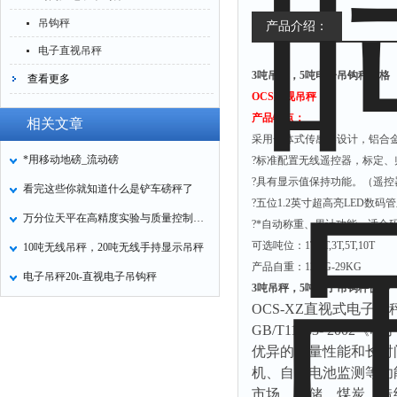
吊钩秤
产品介绍：
电子直视吊秤
3吨吊秤，5吨电子吊钩秤价格
查看更多
OCS
直视吊秤
产品特点：
相关文章
采用一体式传感器设计，铝合
*用移动地磅_流动磅
?标准配置无线遥控器，标定
?具有显示值保持功能。（遥控
看完这些你就知道什么是铲车磅秤了
?五位
1.2
英寸超高亮
LED
数码管
万分位天平在高精度实验与质量控制中的关键作用
?*自动称重、累计功能，适合
可选吨位：
1T,2T,3T,5T,10T
10吨无线吊秤，20吨无线手持显示吊秤
产品自重：
12KG-29KG
电子吊秤20t-直视电子吊钩秤
3吨吊秤，5吨电子吊钩秤价格
OCS-XZ
直视式电子吊
GB/T11883- 2002
《电
优异的计量性能和长时
机、自动电池监测等功
市场、仓储、煤炭、造