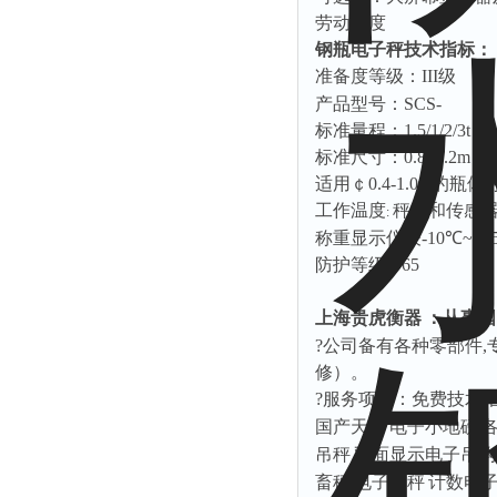
劳动强度
钢瓶电子秤技术指标：
准备度等级：
III
级
产品型号：
SCS-
标准量程：
1.5/1/2/3t
标准尺寸：
0.8*1.2m
适用￠
0.4-1.0m
的瓶体
工作温度
秤台和传感
:
称重显示仪表
-10
℃
~+4
防护等级
IP65
上海贵虎衡器
：从事国
?公司备有各种零部件
,
修）。
?服务项目：免费技术
国产天平
电子小地磅
吊秤
双面显示电子吊钩
畜秤
电子台秤
计数电