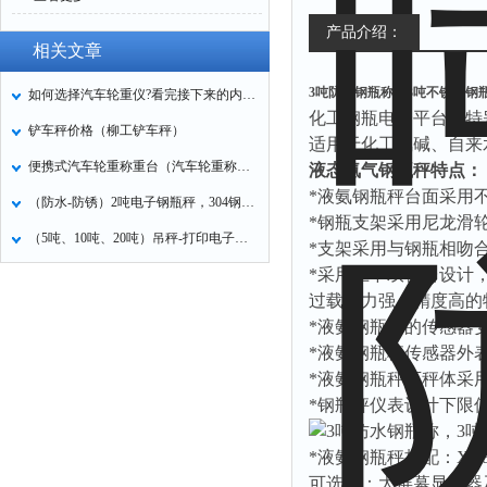
产品介绍：
相关文章
3吨防水钢瓶称，3吨不锈钢钢
如何选择汽车轮重仪?看完接下来的内容之后你就知道了
化工钢瓶电子平台秤特
铲车秤价格（柳工铲车秤）
适用于化工氯碱、自来
便携式汽车轮重称重台（汽车轮重称重系统）
液态氨气钢瓶秤特点：
*
液氨钢瓶秤台面采用
（防水-防锈）2吨电子钢瓶秤，304钢瓶称
*
钢瓶支架采用尼龙滑
（5吨、10吨、20吨）吊秤-打印电子钩秤
*
支架采用与钢瓶相吻
*
采用上下双秤台设计
过载能力强、精度高的
*
液氨钢瓶秤的传感器
*
液氨钢瓶秤传感器外
*
液氨钢瓶秤下秤体采
*
钢瓶秤仪表设计下限
*
液氨钢瓶秤标配：
XK3
可选配：大屏幕显示器