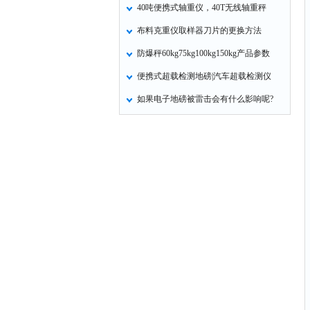
40吨便携式轴重仪，40T无线轴重秤
布料克重仪取样器刀片的更换方法
防爆秤60kg75kg100kg150kg产品参数
便携式超载检测地磅|汽车超载检测仪
如果电子地磅被雷击会有什么影响呢?