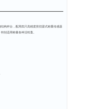
钢结构秤台，配用四只高精度剪切梁式称重传感器
。特别适用称量各种活牲畜。
。