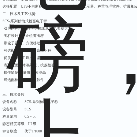
选择配置：
UPS
不间断稳压电源、打印机、大屏幕显示器、称重管理软件、扩展相
二、技术及工艺优势
SCS-
系列移动式牲畜电子秤
·双层结构
,
设计科学，接线盒内置
,
美观大方
·围栏设计，防止牲畜出秤
·带轮子设计，方便移动
·可选配引坡，便于牲畜上下秤
·优质钢板精工焊接，坚固耐用
·表面经抛丸烤漆处理，抗腐性强
·操作简便
,
称量快速
,
效率高
·可选配称重管理系统软件
三、技术参数
设备名称
SCS-
系列称猪电子称
设备型号
SCS
称量范围
0.5
～
5t
静态精度等级
III
级
秤台刚度
优于
1/1000