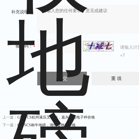
补充说明：
验证码：
请输入计
=7
上一篇：
GH-YCS杭州液压叉车称，嘉兴搬运电子秤价格
下一篇：
GH-SCS称牛地磅，湖州畜牧秤价格