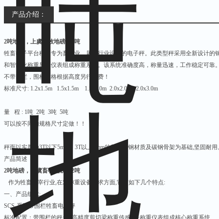
产品介绍：
2吨地磅，上虞畜牧地磅秤2吨
牲畜电子平台秤是专为畜牧业、屠宰行业设计的电子秤。此类型秤采用全新设计的
和智能化称重显示仪表组成称重系统。该系统准确度高，称量迅速，工作稳定可靠
不带围栏，围栏价格根据高度另行收费！
标准尺寸
: 1.2x1.5m 1.5x1.5m 1.5x2.0m 2.0x2.0m 2.0x3.0m
量
程
: 1
吨
2
吨
3
吨
5
吨
可以按不同的规格尺寸定做！！
秤面以实厚为
3T
以下
5mm
，
3T
以上
6mm
的花纹碳钢材质及碳钢骨架为基础
,
坚固耐用
产品简述
2吨地磅，上虞畜牧地磅秤2吨
作为牲畜屠宰行业
,
在对称重设备要求方面
,
它有如下几个特点
:
一、产品组成
:
SCS-
系列带围栏牲畜电子秤
标准配置：带围栏的秤台
+
高精度剪切梁称重传感器
+
称重仪表组成核心称重系统