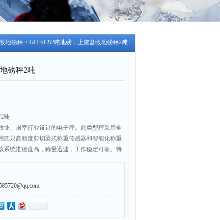
牧地磅秤
> GH-SCS2吨地磅，上虞畜牧地磅秤2吨
地磅秤2吨
2吨
牧业、屠宰行业设计的电子秤。此类型秤采用全
用四只高精度剪切梁式称重传感器和智能化称重
该系统准确度高，称量迅速，工作稳定可靠。特
高度另行收费！
5720@qq.com