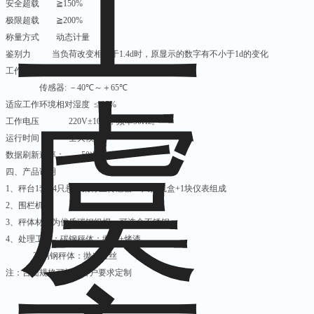
安全超载
≧
150%
极限超载
≧
200%
称量方式
动态计量
鉴别力
当负荷改变相当于
1.4d
时，原显示的数字有不小于
1d
的变化
工作温度范围
仪
表
:
－
10
℃～＋
45
℃
传感器
:
－
40
℃～＋
65
℃
适应工作环境相对湿度
≤
95%
工作电压
220V
±
10%
，频率
50Hz
。
运行时间
全天候
数据刷新速率：
50
次
/S
四、产品说明
1
、秤台
1
套
+4
只悬臂梁称重传感器
+1
只接线盒
+1
块仪表组成
2
、围栏机构
3
、秤体材质为优质碳钢组焊，可选全不锈钢
4
、处理工艺：碳钢秤体：抛丸
+
烤漆
不锈钢秤体：抛光拉丝
注：台面规格可根据客户要求定制