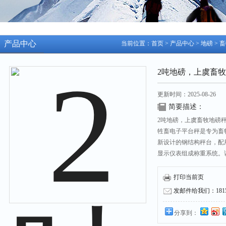
产品中心
当前位置：
首页
>
产品中心
>
地磅
>
畜
2吨地磅，上虞畜牧
更新时间：2025-08-26
简要描述：
2吨地磅，上虞畜牧地磅秤
牲畜电子平台秤是专为畜
新设计的钢结构秤台，配
显示仪表组成称重系统。
别适用称量各种活牲畜。
不带围栏，围栏价格根据
打印当前页
发邮件给我们：18158
分享到：