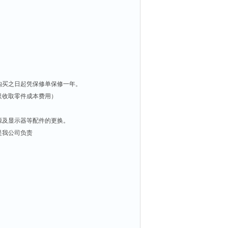
购买之日起凭保修单保修一年。
只收取零件成本费用）
源及显示器等配件的更换。
是我公司负责