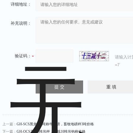
详细地址：
补充说明：
验证码：
请输入计
=7
上一篇：
GH-SCS黑龙江3吨称牛地磅，畜牧地磅秤3吨价格
下一篇：
GH-OCS无线5吨吊秤，无线10吨吊钩称价格