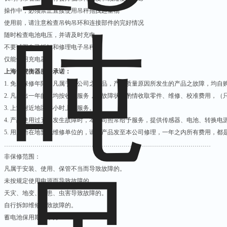
操作中，必须禁止直接使用吊秤拖拽起重物
使用前，请注意检查吊钩吊环和连接部件的完好情况
随时检查电池电压，并请及时充电
不要试图自己拆卸和修理电子吊秤
仅能使用充电器
上海贵虎衡器服务承诺：
1.
免费保修年限：凡属于本公司之产品，产品质量原因所发生的产品之故障，均自
2.
凡超出一年的，均按收费服务，依故障状况酌情收取零件、维修、校准费用，（
3.
上海附近地区
48
小时上门服务。
4.
产品使用过五年发生故障时，本公司照常给予服务，提供传感器、电池、转换电
5.
用户所在地暂无维修单位的，请将产品发至本公司修理，一年之内所有费用，都
…………………………………………………………………………………………
非保修范围：
凡属于安装、使用、保管不当而导致故障的。
未按规定使用电源而导致故障的。
天灾、地变、鼠患、虫害导致故障的。
自行拆卸维修导致故障的。
蓄电池保用期三个月