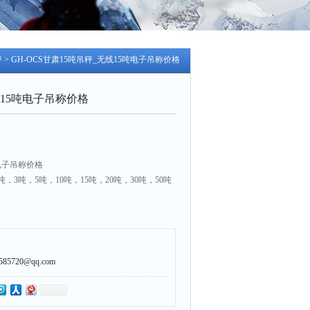
秤
> GH-OCS甘肃15吨吊秤_无线15吨电子吊称价格
线15吨电子吊称价格
电子吊称价格
，3吨，5吨，10吨，15吨，20吨，30吨，50吨
法制计量组织（OIML）《非自动衡器建议R76》
2《电子吊秤》技术标准设计生产
5720@qq.com
特别设计传感器、高强度吊钩和吊环、优质合金钢
构坚固、安全系数高。