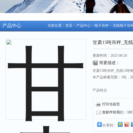
产品中心
当前位置：
首页
>
产品中心
>
电子吊秤
>
无线电子吊
甘肃15吨吊秤_无
更新时间：2025-08-26
简要描述：
甘肃15吨吊秤_无线15吨
本产品称量范围：1吨，2吨
产品特点
1、品质*：产品严格按照
打印当前页
和GB/T11883-200
发邮件给我们：18158
2、安全性高：整机采用
分享到：
连接件、整体式全钢壳结