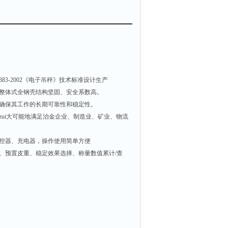
883-2002
《电子吊秤》技术标准设计生产
整体式全钢壳结构坚固、安全系数高。
确保其工作的长期可靠性和稳定性。
zui大可能地满足治金企业、制造业、矿业、物流
控器、充电器，操作使用简单方便
、预置皮重、稳定效果选择、称量数值累计
/
查