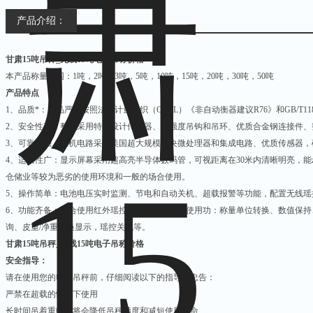
产品介绍：
甘肃15吨吊秤_无线15吨电子吊称价格
本产品称量范围：
1
吨，
2
吨，
3
吨，
5
吨，
10
吨，
15
吨，
20
吨，
30
吨，
50
吨
产品特点
1
、品质*：产品严格按照法制计量组织（
OIML
）《非自动衡器建议
R76
》和
GB/T11
2
、安全性高：整机采用特别设计传感器、高强度吊钩和吊环、优质合金钢连接件、
3
、可靠性强：主机电路采用美国超大规模中央微处理器和集成电路、优质传感器，
4
、适用性广：显示屏幕采用超高亮半导体数码管，可视距离在
30
米内清晰明亮，能
仓储业等较为恶劣的使用环境和一般的场合使用。
5
、操作简单：电池电压实时监测、节电和自动关机、超载报警等功能，配置无线瑶
6
、功能齐备：配合使用红外瑶控器，能极大增强使用功：称量单位转换、数值保持
询、皮重
/
净重切换显示，瑶控关机等。
甘肃15吨吊秤_无线15吨电子吊称价格
安全指导：
请在使用您的电子吊秤前，仔细阅读以下的指导和忠告：
严禁在超载的情况下使用
长时间吊着重物，将会降低吊秤精度和减短使用寿命