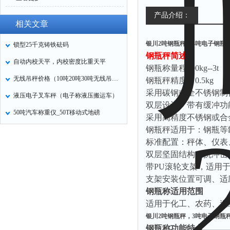
产品介绍：
相关文章
银川2吨钢瓶秤，3吨电子钢瓶
锁型25千克铸铁砝码
钢瓶秤简述
:
自动内校天平，内校密度比重天平
钢瓶称量程
500kg--3t
无线吊秤价格（10吨20吨30吨无线吊钩秤）
钢瓶秤精度：
0.5kg
采用碳钢或全不锈钢制
液压电子叉车秤（电子称液压搬运车）
双层设计、带有缓冲功
50吨汽车称重仪_50T移动式地磅
采用高精度不锈钢或合
钢瓶秤适用于：钢瓶等
标准配置：秤体、仪表
双层坚固结构，抗冲击
带
PU
滚轮支架，适用
支架安装位置可调、适
钢瓶称适用范围
适用于化工、农药、造
银川2吨钢瓶秤，3吨电子钢瓶
钢瓶称功能特点