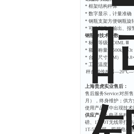
*
框架结构秤体
*
数字显示，计量准确
*
钢瓶支架方便钢瓶旋
*
可选配定值输出、报
钢瓶称技术参数
*
标准等级：
OIML
Ⅲ
*
额定称量：
500kg--
*
台面尺寸（
M
）：
0.8
*
工作温度
秤台和传感器—
20
℃
--
上海贵虎实业售后：
售后服务
Service:
对所售
月），终身维护；供方
使用产品当中出现技术
供应产品：
电子吊秤、
磅、
1T-50T
无线带打印
1T-5T
单层、双层电子