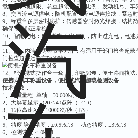
载比例、轴超限、总重超限、超限比例、发动机号、车
8、交直流电源供电：随机配置直流电源连接线，紧急
9、称重台多层密封防护：传感器密封激光焊接，结构简
确保雨天能正常检测.
10、智能充电：自动控制充电时间，防止过充电，电池
上。
11、仪表内装有两种版本元件：有适用于部门检查超载
门检查超限运输车辆的软件。
12、配便携式操作台一套，打印纸50卷，便于路面执法
便携式汽车称重设备，便携式汽车超载检测设备
技术参数：
1、称重量程 单轴：30,000kg
2、大屏幕显示 320×240点阵（LCD）
3、16位高速A/D 10000次/秒（T/S）
4、分度值 10kg
5、精度 静态精度：±0.5%F.S | 动态精度：±3%F.S
6、检测速度 ≤10km/h