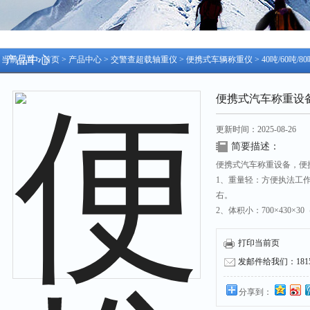
产品中心
当前位置：
首页
>
产品中心
>
交警查超载轴重仪
>
便携式车辆称重仪
> 40吨/60
便携式汽车称重设
更新时间：2025-08-26
简要描述：
便携式汽车称重设备，便
1、重量轻：方便执法工作
右。
2、体积小：700×430×
3、人机界面友好：采用
示，直观全面，所有称重
打印当前页
发邮件给我们：18158
分享到：