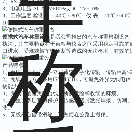
7、RS-232串行通讯接口
8、电源电压 AC220V±10%或DC12V±10%
9、工作温度 检测台：-40℃～80℃ | 仪 表：-20℃～40℃
10、相对湿度 ≤95%
便携式汽车称重设备
是我公司推出的汽车称重检测设备
执法，其主要特点在于台板与仪表之间采用稳定可靠的
口进水、受潮或被车辆压断等造成的无法检测，有效的
产品特点：
1、无线通讯方式，独立双通道数字化传输，传输距离≥2
2、无线通讯方式采用ISM 433Hz，可避免外界无线
物能力。
3、无线传输避免秤台线压断的危险和收线的麻烦。
4、称重台多层密封保护，传感器密封激光焊接，防潮
测。
5、无线秤台自带滑轮，可方便在公路上搬移。