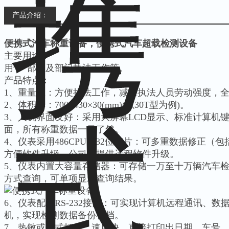
产品介绍：
便携式汽车称重设备，便携式汽车超载检测设备
主要用途：
用于*部门及部门执法工作等。
产品特点：
1、重量轻：方便执法工作，减轻执法人员劳动强度，全
2、体积小：700×430×30(mm)(以30T型为例)。
3、人机界面友好：采用大屏幕LCD显示、标准计算机
面，所有称重数据一目了然。
4、仪表采用486CPU、32位芯片：可多重数据修正（
方便软件升级，公司可提供远程软件升级。
5、仪表内置大容量存储器：可存储一万至十万辆汽车
方式查询，可单项显示查询结果。
6、仪表配备RS-232接口：可实现计算机远程通讯、
机，实现检测数据备份存档。
7、热敏或针式打印：速度快，直接打印出日期、车号