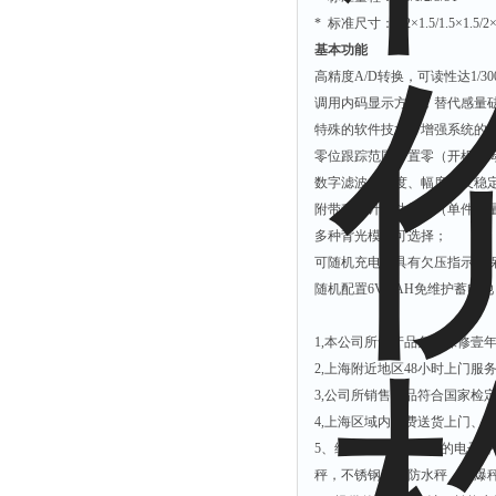
*
标准尺寸：
1.2
×
1.5/1.5
×
1.5/2
基本功能
高精度
A/D
转换，可读性达
1/30
调用内码显示方便，替代感量
特殊的软件技术，增强系统的
零位跟踪范围、置零（开机
/
手
数字滤波的速度、幅度以及稳
附带称重计数功能；（单件重
多种背光模式可选择；
可随机充电；具有欠压指示及
随机配置
6V/4AH
免维护蓄电池
1,
本公司所售产品免费保修壹
2,
上海附近地区
48
小时上门服
3,
公司所销售产品符合国家检
4,
上海区域内免费送货上门、
5
、维修各品牌各类型的电子秤
秤，不锈钢秤，防水秤，防爆