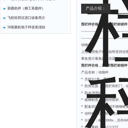
装载机秤（柳工装载秤）
产品介绍：
飞机轮荷仪进口设备简介
围栏秤价格，2吨带围栏称猪秤
50装载机电子秤改装须知
-----------------------------------------
-----------------------------------------
动物秤
上海贵虎电子衡器始终坚持信
事各类计量衡器／仪器的技术
围栏秤价格，2吨带围栏称猪秤
产品名称：动物秤
*
含秤台
1
套、围栏
1
套、仪表
1
*
防滑台面，带围栏和栏门，
*
防水冲洗结构
*
碳钢材质，表面经喷砂、丙
*
配备四只合金钢或不锈钢称
*
动特称重仪表软件模式
*
分辩率：标准
3000e
，另外
60
*
标准量程：
0.5/1/2/3/5T