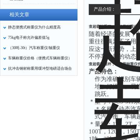
产品介绍：
相关文章
查超载轴重秤，查超载轴重仪
静态便携式称重仪为什么精度高
随着经济的发展，
75kg电子称允许偏差值5g
重往往满足不了用
（30吨-30t）汽车称重仪/轴重仪
应这一新形势，上
不停车称量的动态
车辆称重仪价格（便携式车辆称重仪）
查超载轴重秤，查超载轴重仪
抗冲击钢材称重用缓冲型地磅适合场合
产品特色：
作为准确识别车
地、好操作、易
跳跃。
＊型号：
SCS-M1
系
＊名称：动态汽
式汽车衡，车辆
＊量程：
1T
，
2T
，
100T
，
120T
，
150T
1
吨，
2
吨，
3
吨，
5