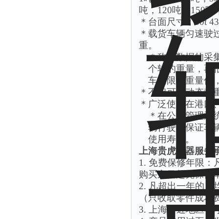
吨，
120
吨，
150
吨
＊台面尺寸：
30t 
＊载货车辆匀速驶
重。
＊称重数据的采
个轴的重量，再
车辆限载重量值
＊不但可以动态称
＊广泛使用在港口
＊在公路管理系
辆行驶，保证车
使用寿命。
上海贵虎衡器服务
1.
免费保修年限：
购买之日起凭保修
2.
凡超出一年的，
（只收取零件成本
3.
上海附近地区
48