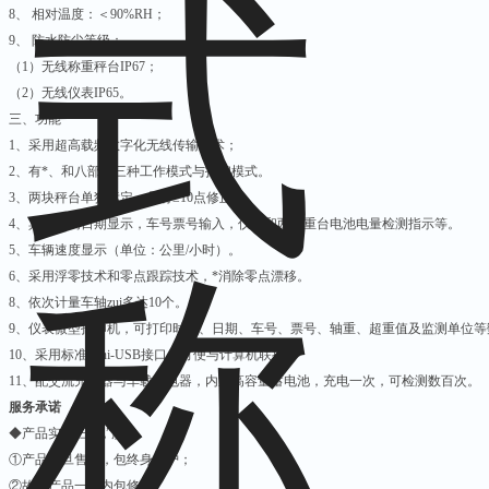
8
、 相对温度：＜90%RH；
9
、 防水防尘等级：
（1）无线称重秤台IP67；
（2）无线仪表IP65。
三、功能
1
、采用超高载频数字化无线传输技术；
2
、有*、和八部委三种工作模式与打印模式。
3
、两块秤台单独标定，具有≥10点修正；
4
、具有时间日期显示，车号票号输入，仪表和两称重台电池电量检测指示等。
5
、车辆速度显示（单位：公里/小时）。
6
、采用浮零技术和零点跟踪技术，*消除零点漂移。
8
、依次计量车轴zui多达10个。
9
、仪表微型打印机，可打印时间、日期、车号、票号、轴重、超重值及监测单位等
10
、采用标准mini-USB接口，方便与计算机联接。
11
、配交流充电器与车载充电器，内置高容量蓄电池，充电一次，可检测数百次。
服务承诺
◆
产品实行“三包”服务
①产品一旦售出，包终身维护；
②故障产品一年内包修；