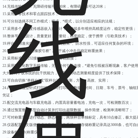
14.
无线传输距离：无障碍传输可达30米，有障碍传输可达20米；
15.
采用浮零技术和零点跟踪技术，*消除零点漂移；
16.
可分别选择不同工作模式：模式﹑*模式，以分别适应相应的法规；
17.
采用多个高精度传感器嵌入式设计，能持续多年维持高精度运作，稳定性更强；
18.
整体平板式设计，质量更好，重量轻，精度稳定，便于携带（引欧美技术）；
19.
秤台采用激光焊接一次成型、密封效果*、防水性强，可适应任何复杂的环境；
20.
配置进口“轻便型橡胶引桥”，利于减小冲击且稳定称重效果；
21.
采用标准RS-232接口，方便与计算机联接；
22.
采用智能化数字无线传输，无需任何引线连接，*避免引线被压断现象，客户使
大大提高了该系统的抗干扰能力，为系统的动态测量精度提供了技术保障；
23.
可自由切换“单秤台”或“双秤台”称重检测，方便、高效、实用；
24.
内置高速微型针式打印机可随时打印称重数据、时间﹑日期﹑车号﹑票号﹑轴组
凭证；
25.
配交流充电器与车载充电器，内置高容量蓄电池，充电一次，可检测数百次；
26.
通过预置整车车型自动计算并打印出超限数据，操作简便，检测单清晰明了；
27.
可对称重车辆进行动态、静态检测，两块秤台单独标定，具有10点修正，极大提
28.
仪器配置中文版便携式汽车称重软件系统：可存储称重记录高达3000条，也可
29.
设备组成件(称重仪)：