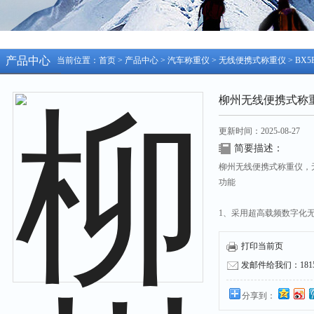
产品中心
当前位置：
首页
>
产品中心
>
汽车称重仪
>
无线便携式称重仪
> B
柳州无线便携式称
更新时间：2025-08-27
简要描述：
柳州无线便携式称重仪，
功能
1、采用超高载频数字化
2、有*、和八部委三种
打印当前页
发邮件给我们：18158
3、两块秤台单独标定，具
分享到：
4、具有时间日期显示，