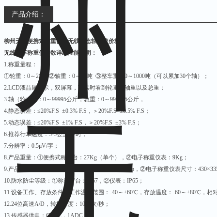
等。
产品介绍：
5、车辆速度显示（单位：
柳州无线便携式称重仪，无线动态轴重仪价格
6、采用浮零技术和零点
无线汽车称重仪参数详细性能说明：
1.
称重量程：
8、依次计量车轴Z多达1
①轮重：0～20吨 ②轴重：0～40吨 ③整车重：0～1000吨（可以累加30个轴）；
2.LCD
液晶屏显示，双屏幕，可实时看到轮重，轴重以及总重；
3.
轴（轮）重：0～99995公斤，总重：0～999995公斤，
4.
静态误差：≤20%F.S ±0.3% F.S，＞20%F.S ±0.5% F.S；
5.
动态误差：≤20%F.S ±1% F.S，＞20%F.S ±3% F.S；
6.
推荐行车速度：3-5公里/小时；
7.
分辨率：0.5μV/字；
8.
产品重量：①便携式称重台：27Kg（单个），②电子称重仪表：9Kg；
9.
产品尺寸：①便携式称重台尺寸：800×350×22mm，②电子称重仪表尺寸：430×335
10.
防水防尘等级：①称重秤台：IP67，②仪表：IP65；
11.
设备工作、存放条件：工作温度范围：-40～+60℃，存放温度：-60～+80℃，相
12.24
位高速A/D，转换速度：1000次/秒；
13.
传感器供电：6VDC，1ADC；