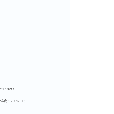
公里/小时）。
跟踪技术，*消除零点漂移。
0个。
×170mm；
对温度：＜90%RH；