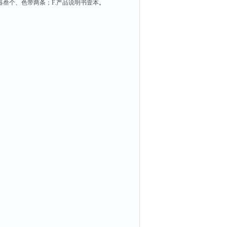
电器叁个、色带两条；F.产品说明书壹本
。