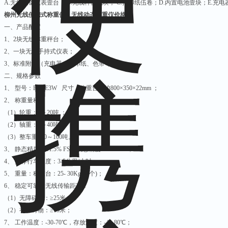
A.
无线按键仪表壹台； B.无线秤台贰块； C.打印纸伍卷；D.内置电池壹块；E.充
柳州无线便携式称重仪，无线动态轴重仪价格
一、产品配置
1
、2块无线称重秤台；
2
、一块无线手持式仪表；
3
、标准附件（充电器、打印纸、色带等）。
二、规格参数
1
、 型号：BX5E3W 尺寸：称重台：约800×350×22mm ；
2
、 称重量程：
（1）轮重：0～20吨 ；
（2）轴重：0～40吨；
（3）整车重：0～100吨。
3
、 静态精度：±1.5% FS；动态精度：±3% FS；
4
、 推荐行车速度：3-5公里/小时；
5
、 重量：称重台：25- 30Kg(单个)；
6
、 稳定可靠的无线传输距离：
（1）无障碍物：≥25米；
（2）有障碍物：≥15米；
7
、 工作温度：-30-70℃，存放温度：-40-80℃；