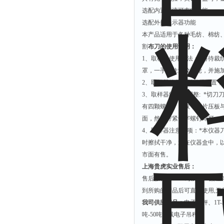
选配内置直流可充电功能
选配外接显示器功能
本产品适用于各种毛纺、棉纺、化
割
布刀的使用说明：
1
、取样器使用方法：*将待裁
罩，一手握住波纹手轮，并施
2
、取样器使用后即锁紧装置，
3
、取样器结构与调整: *切
有四颗螺钉），取下刀片压板
面，然后拧紧十字螺钉即可。
4
、取样器注意事项：*本仪器
时擦拭干净，放在仪器盒中，
市面有售。
上海贵虎实业售后：
售后服务Service:对所
到所购的产品后可直接使用,
我司供应产品：
电子吊秤、1T
吨-50吨无线电子吊秤