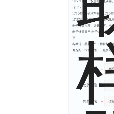
1T-50T
单层、双层电子地磅秤、1
（1T-5T）
10T-200T
电子汽车衡、 10T-
1T-3T电子叉车秤、1吨-3吨液
电子计数台秤，计数磅秤、电子台
电子计重天平,电子计重桌秤, 1.
平
各类进口品牌天平：梅特勒，瑞
可选配：报警功能；三色警示灯；
产品：
您的单位：
您的姓名：