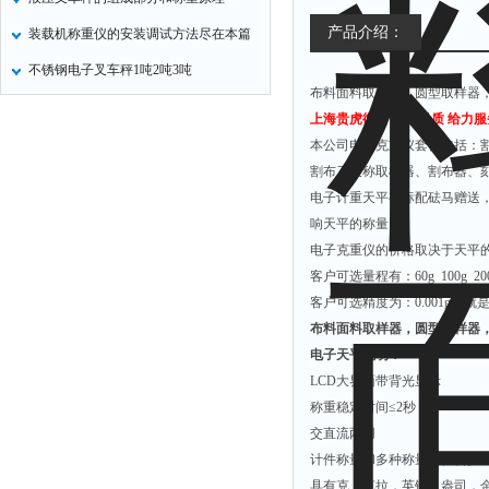
产品介绍：
装载机称重仪的安装调试方法尽在本篇
不锈钢电子叉车秤1吨2吨3吨
布料面料取样器，圆型取样器
上海贵虎衡器 给力品质 给力服务
本公司电子克重仪套件包括：
割布刀又称取样器、割布器、
电子计重天平有标配砝马赠送
响天平的称量
电子克重仪的价格取决于天平
客户可选量程有：60g 100g 200g 30
客户可选精度为：0.001g也就是1mg
布料面料取样器，圆型取样器
电子天平说明：
LCD
大界面带背光显示
称重稳定时间≤2秒
交直流两用
计件称量和多种称量单位转换
具有克，克拉，英镑，盎司，金