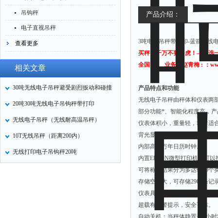
吊钩秤
产品介绍：
电子直视吊秤
3吨电子吊秤带打印-蓝箭无线
查看更多
买秤？千万不要马虎！——选一
全国： 业务：赵青梅 : ：www
相关文章
30吨无线电子吊秤避受剧烈扳动和碰撞
产品特点和功能
无线电子吊秤由秤体和仪表两
20吨30吨无线电子吊钩秤带打印
部分功能*、智能化程度高，
无线电子吊秤（无线耐高温吊秤）
仪表体积小，重量轻，非常适
背光显示，白天晚上清晰可见
10T无线吊秤（距离200内）
内部高有万年日历时钟。
无线打印电子吊钩秤20吨
内置
EPSON
微型打印机，可以
可将称重结果分为多达
9999
个
存储空间大，可存储
2900
条记
仪表具有秤体低电压和仪表电
超载有报警提示，安全可靠。
自动关机：当秤体静置达
2
小时