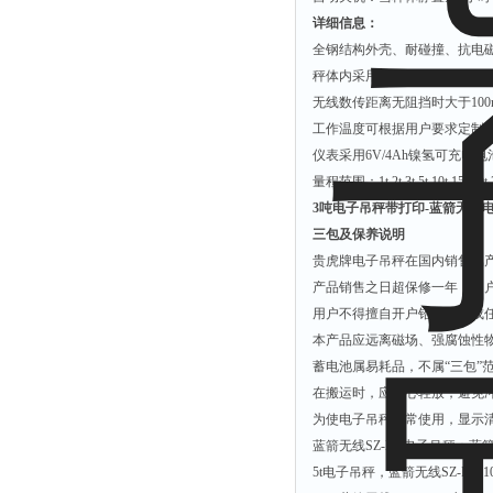
详细信息：
全钢结构外壳、耐碰撞、抗电
秤体内采用了本公司 产品
LN
吊
无线数传距离无阻挡时大于
10
工作温度可根据用户要求定制
仪表采用
6V/4Ah
镍氢可充电电
量程范围：
1t.2t.3t.5t.10t.15t.20t
3吨电子吊秤带打印-蓝箭无线
三包及保养说明
贵虎牌电子吊秤在国内销售属
产品销售之日超保修一年，用
用户不得擅自开户铅封，造成
本产品应远离磁场、强腐蚀性
蓄电池属易耗品，不属“三包”
在搬运时，应小心轻放，避免
为使电子吊秤正常使用，显示
蓝箭无线
SZ-BC
电子吊秤：蓝
5t
电子吊秤，蓝箭无线
SZ-BC-1