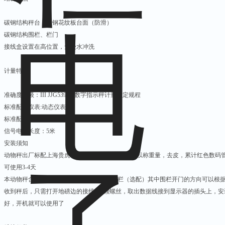
碳钢结构秤台，碳钢花纹板台面（防滑）
碳钢结构围栏、栏门
接线盒设置在高位置，免受水冲洗
计量特性
准确度等级：
III JJG539-97
数字指示秤计量检定规程
标准配置仪表
:
动态仪表
标准配置称重传感器型号：
SQB
型传感器
信号电缆长度：
5
米
安装须知
动物秤出厂标配上海贵虎动物称重显示器一个，可以称重量，去皮，累计红色数码
可使用
3-4
天
本动物秤含磅体一套，和四边
0.8-1m
高的围栏（选配）其中围栏开门的方向可以根
收到秤后，只需打开地磅边的接线盒
2
颗螺丝，取出数据线接到显示器的插头上，安
好，开机就可以使用了