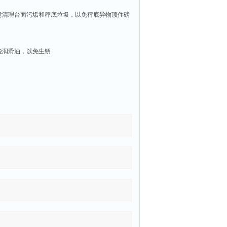
意清理台面污垢和秤底垃圾，以免秤底异物顶住磅
些润滑油，以免生锈