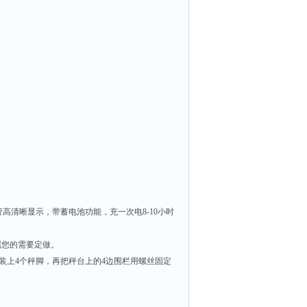
管高清晰显示，带蓄电池功能，充一次电
8-10
小时
据您的需要定做。
装上
4
个秤脚，再把秤台上的
4
边围栏用螺丝固定