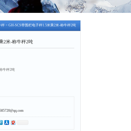
牛秤
> GH-SCS带围栏电子秤1.5米乘2米-称牛秤2吨
乘2米-称牛秤2吨
-称牛秤2吨
牧业、屠宰行业设计的电子秤。
5720@qq.com
钢结构秤台，配用四只高精度剪切梁式称重传感
组成称重系统。