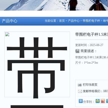
产品中心
当前位置：
首页
>
产品中心
>
带围栏电子秤
>
称
带围栏电子秤1.5米
更新时间：2025-08-27
简要描述：
带围栏电子秤1.5米乘2米
尺寸：1*1m-2*3m
牲畜电子平台秤是专为畜
打印当前页
发邮件给我们：18158
此类型秤采用全新设计的
器和智能化称重显示仪表
分享到：