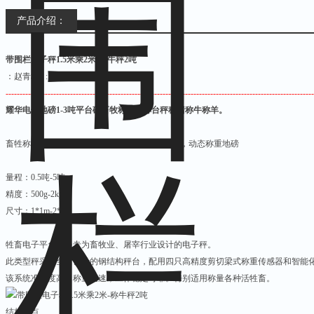
该系统准确度高，称量迅
产品介绍：
带围栏电子秤1.5米乘2米-称牛秤2吨
：赵青梅
:
坐机：
--------------------------------------------------------------------------------------------------------------
耀华电子地磅
1-3
吨平台磅畜牧称地磅称台秤称猪称牛称羊。
畜牲称
.
电子动物称
.
屠宰专业过磅秤
,
电子动物秤，动态称重地磅
量程：
0.5
吨
-5
吨
精度：
500g-2kg
尺寸：
1*1m-2*3m
牲畜电子平台秤是专为畜牧业、屠宰行业设计的电子秤。
此类型秤采用全新设计的钢结构秤台，配用四只高精度剪切梁式称重传感器和智能
该系统准确度高，称量迅速，工作稳定可靠。特别适用称量各种活牲畜。
结构特点