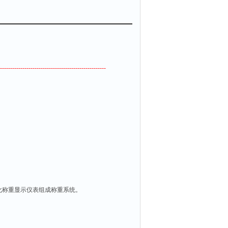
速，工作稳定可靠。特别适用称量各种活牲畜。
----------------------------------------------------
化称重显示仪表组成称重系统。