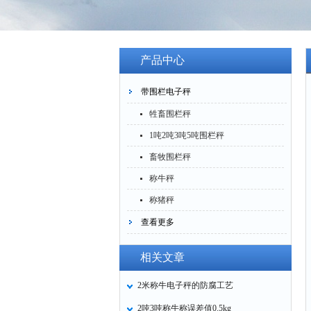
产品中心
带围栏电子秤
牲畜围栏秤
1吨2吨3吨5吨围栏秤
畜牧围栏秤
称牛秤
称猪秤
查看更多
相关文章
2米称牛电子秤的防腐工艺
2吨3吨称牛称误差值0.5kg