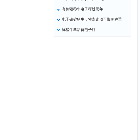
有称猪称牛电子秤过肥年
电子磅称猪牛：牲畜走动不影响称重
称猪牛羊活畜电子秤