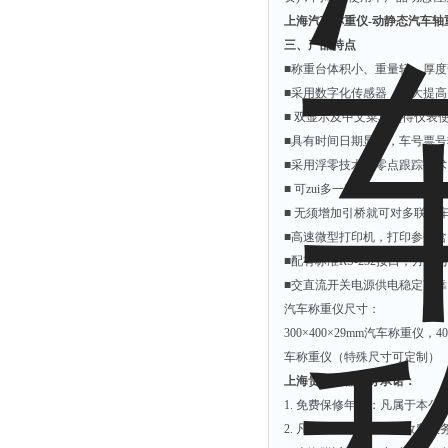
上海汽车称重仪-动静态汽车轴
三、产品特点
■称重台体积小、重量轻、厚
■采用数字化传感器，大大提
■ 双显示及中文菜单使得仪表
■具有时间日期显示，车号票
■采用浮零技术和零点跟踪技术
■ 可zui多一次计量车轴达10个
■ 无须增加引桥就可对多联轴
■高速微型打印机，打印参数
■配有标准RS-232接口，方
■交直流开关电源供电稳定可
汽车称重仪尺寸：
300
×400×29mm汽车称重仪，40
车称重仪（特殊尺寸可定制）
上海贵虎衡器服务承诺：
1.
免费保修年限：凡属于本公
2.
凡超出一年的，均按收费服