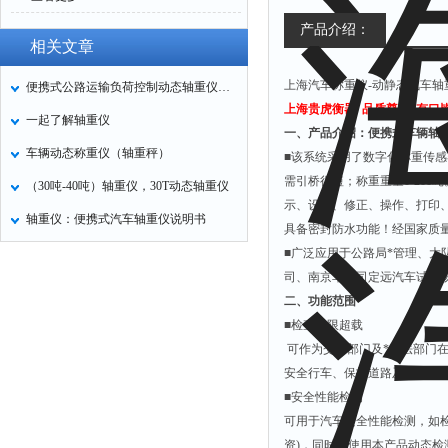
产品介绍：
相关文章
上海汽车称重仪-动静态汽车轴
便携式公路运输负荷控制动态轴重仪各系统参数
上海贵虎衡器 品质尊贵 有口
一起了解轴重仪
一、产品介绍：便携式车辆轴
车辆动态称重仪（轴重秤）
■该系统采用了数字化称重传感
需引桥很短；称重重量0-20
（30吨-40吨）轴重仪，30T动态轴重仪
示、设定、修正、操作、打印
轴重仪：便携式汽车轴重仪说明书
具备密封防水功能！经国家质
■广泛应用于公路局*管理、
司、南京车公司定远汽车试验场
二、功能范围
■检查超限超载
可作为交管部门及*执法部门
安全行车、保护道路及桥梁至
■安全性能检测
可用于汽车安全性能检测，如检
资)，同时因使用本产品动态