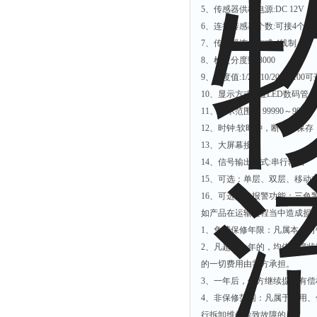
5
、传感器供桥电源:DC 12V
6
、连接传感器个数:可接4个35
7
、传感器连接方式:4线制
8
、检定分度数:3000
9
、分度值:1/2/5/10/20/50/100
10
、显示方式:7位LED数码管
11
、显示范围:－99990～99990
12
、时钟:软时钟，断电不保存
13
、大屏幕接口
14
、信号输出方式:串行输出
15
、可选：单层、双层、移动
16
、可选配：报警功能；三色警示
如产品在运输过程当中造成损坏
1
、免费保修年限：凡属本公司
2
、凡超出一年的，均依故障状
的一切费用由需方承担。
3
、一年后，供方继续提供有偿
4
、非保修范围：凡属于使用、
行拆卸维修导致故障的。