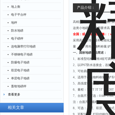
地上衡
产品介绍：
电子平台秤
高精度小地磅 物流用小地磅 
地秤
这类小地磅因其使用要求高，
防水地磅
全国：或 业务：赵青梅 : ：ww
电子磅秤
采用高精度传感器和智能化显
连电脑带打印地磅
量，适于用吊装物料称量,铲
一、国标地磅产品简述：
不锈钢电子地磅
1
、标准型结构:附有4组可调
防爆电子地磅
2
、以IP67防水连接盒，连接
双层电子地磅
3
、可轻易的与重量控制显示器
4
、适用于吊装物料称量，铲车
单层电子地磅
5
、高强度整体秤台+4只传感器+
畜牧地磅秤
6
、量程：1T 2T 3T 5T 10T 20T
查看更多
7
、台面尺寸可选：0.6m×0.8m、0.8
注：台面尺寸规格可根据客户
相关文章
8
、可选：单层、双层、移动式
9
、可配仪表：打印功能仪表、