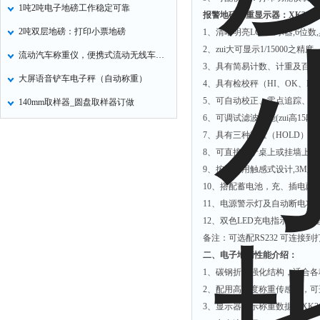
1吨2吨电子地磅工作稳定可靠
报警地磅称重显示器：
XK3150
2吨双层地磅：打印小票地磅
1
、清晰明亮
LCD
显示器
,6
位数
,
2
、zui大可显示
1/15000
之精度
流动汽车称重仪，便携式流动无线车辆称重仪
3
、具有简易计数、计重及百分
大屏语音铲车电子秤（自动称重）
4
、具有检校秤（
HI
、
OK
、
LO
5
、可自动校正、零点追踪、全
140mm取样器_圆盘取样器订做
6
、可调试滤波功能
(
zui高
15
段
)
7
、具有三种重量（
HOLD
）功
8
、可直接置于桌上或挂墙上灵
9
、按键采用触感式设计
,3M
胶
10
、搭配蓄电池，充、插电两
11
、电源警示灯及自动断电功
12
、双色
LED
充电指示，可清
备注：可选配
RS232
可连接到
二、电子地磅性能介绍：
1
、碳钢折弯强化结构，适合各
2
、配用高精度称重传感器，可
3
、显示器显示称重数据，XK3