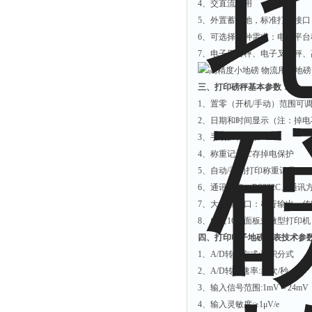
4
、交直流两用
5
、外置蓄电池，标准打印接口，
6
、可选择多种需求：电子平台
7
、电子平台秤、电子叉车秤、
三、打印磅秤基本参数：
1
、置零（开机/手动）范围可
2
、日期和时间显示（注：掉电
3
、手动贮存累加
4
、称重记录贮存掉电保护
5
、自动/手动打印称重记录
6
、通讯接口：RS232C、通讯
7
、大屏幕接口：串行输出，传输
8
、内置16列面板式微型打印
四、打印电子地磅仪表技术参
1
、A/D转换方式:双积分式
2
、A/D转换速率:≥5次/秒
3
、输入信号范围:1mV～24mV
4
、输入灵敏度:≥1μV/e