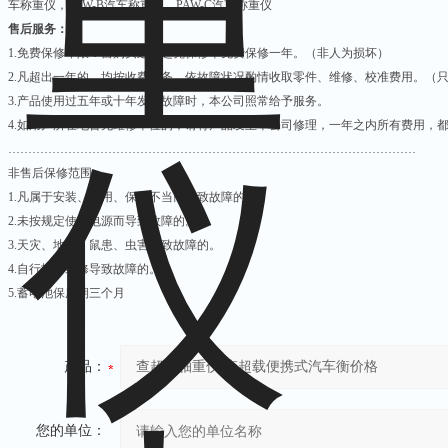
车称重仪，PAW-B汽车称重仪，PAW-C汽车称重仪
售后服务：
1.
免费保修年限：自购买之日起凭保修单免费保修一年。（非人为损坏）
2.
凡超出一年的，均按收费服务，依故障状况酌情收取零件、维修、校准费用。（
3.
产品使用过五年或十年发生故障时，本公司照常给予服务。
4.
如用户所在地暂无维修单位的，请将产品发至本公司修理，一年之内所有费用，
…………………………………………………………………………………………
非售后保修范围：
1.
凡属于安装、使用、保管不当而导致故障的。
2.
未按规定使用电源而导致故障的。
3.
天灾、地变、鼠患、虫害导致故障的。
4.
自行拆卸维修导致故障的。
5.
蓄电池保用期三个月
产品：
您的单位：