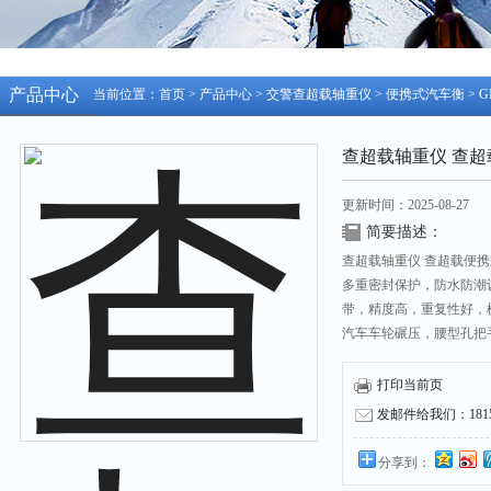
产品中心
当前位置：
首页
>
产品中心
>
交警查超载轴重仪
>
便携式汽车衡
> 
查超载轴重仪 查
更新时间：2025-08-27
简要描述：
查超载轴重仪 查超载便
多重密封保护，防水防潮
带，精度高，重复性好，
汽车车轮碾压，腰型孔把
强度保护罩防水密封保护
重防滑花纹设计，做工精
打印当前页
免台板和引坡脱开。
发邮件给我们：18158
分享到：