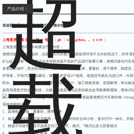
产品介绍：
查超载轴重仪 查超载便携式汽车衡价格
--------------------------------------------------------------------------------------------------------------
上海贵虎衡器 业务：赵 ： 传真: ：gh ：www.gvhoo。。ｃｏｍ :
上海贵虎便携式汽车称重仪产品内容：
便携式轴重秤使用场所，在固定式汽车衡/大地磅使用环境不允许的情况下，经常需
矿山矿石原材，工地黄沙水泥等附加值不高的产品进行称重计量，便携式移动汽车
多重密封保护，防水防潮设计，确保雨天能正常检测，重量轻，便于携带，精度高
护弹簧，不怕汽车车轮碾压，腰型孔把手设计*损坏。电缆信号插头为进口件，外
防水。高品质橡胶阴坡表面双重防滑花纹设计，做工精致美观，坚固耐用，和台板
超高强度航空铝合金制造，台板外表面采用高品质铝氧化处理耐磨耐腐蚀，整体式
系统功能特点
1
、超薄检测台板，重量轻，携带方便
2
、箱式检测仪表，交直流两用，电池供电时间长达40小时，显示打印一体化，并能
3
、根据不同使用情况可选择不同工作模式：模式、*模式以及七部委模式
4
、兼可进行静态、动态检测、快速准确