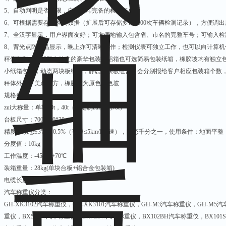
5
、自动判明是否超限，自动打印完备的检测任单
6
、可根据需要存储检测数据（扩展后可存储多达1300次车辆检测记录），方便调
7
、全汉字显示，用户界面友好；可方便地输入包含省、市名的完整车号；可输入检
8
、背光点阵液晶显示，晚上亦可清晰操作；检测仪表可独立工作，也可以向计算机
秤体包装：传感器有独立的豪华包装大铝箱也可选简易包装纸箱，橡胶坡均有独立
小纸箱包装，动态两块板组合，静态四块板组合，会分别报给客户相应包装箱个数
秤体外观：美观大方，橡胶坡为原色黑色坡
规格参数：
zui大称量：单轴30t，40t（可定制zui大到70t）
台板尺寸：700*430*30mm
精度：动态±3%~±0.5%（车速≤5km/h匀速），静态千分之一，使用条件：地面平整
分度值：10kg
工作温度：-45℃~+70℃
装箱重量：28kg(单块台板+铝合金包装箱)
电缆长度：10m
汽车称重仪分类：
GH-XK3102汽车称重仪，GH-XK3101汽车称重仪，GH-M3汽车称重仪，GH-M5
重仪，BX5E3W汽车称重仪，BX7E3W汽车称重仪，BX102BH汽车称重仪，BX101