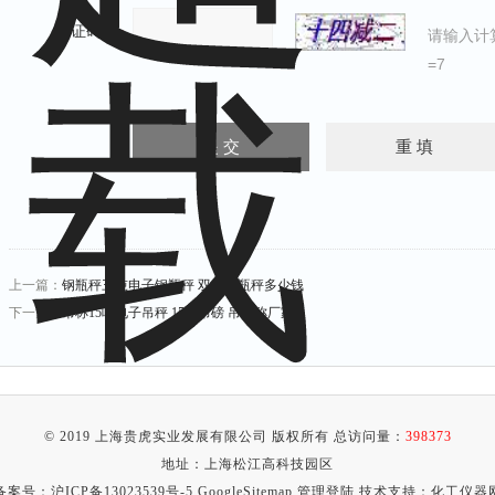
验证码：
请输入计
=7
上一篇：
钢瓶秤三吨电子钢瓶秤 双层钢瓶秤多少钱
下一篇：
吊称15吨电子吊秤 15吨吊磅 吊磅称厂家
© 2019 上海贵虎实业发展有限公司 版权所有 总访问量：
398373
地址：上海松江高科技园区
备案号：
沪ICP备13023539号-5
GoogleSitemap
管理登陆
技术支持：
化工仪器