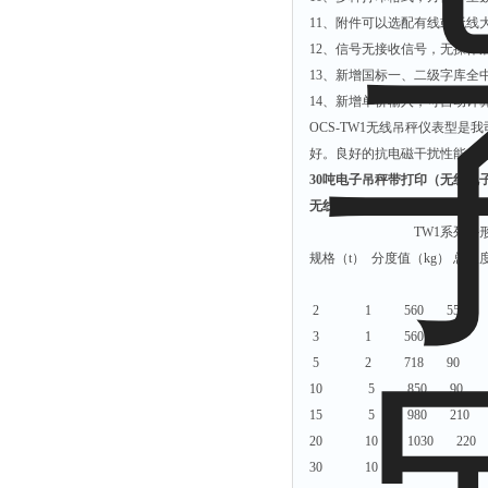
11
、附件可以选配有线或无线
12
、信号无接收信号，无操作
13
、新增国标一、二级字库全
14
、新增单价输入，可自动计
OCS-TW1
无线吊秤仪表型是我
好。良好的抗电磁干扰性能，
30吨电子吊秤带打印（无线电
无线电子吊钩秤系列规格：
TW1
系列外
规格（
t
）
分度值（
kg
）
总长
2 1 560 55 
3 1 560 55 
5 2 718 90 10
10 5 850 90 
15 5 980 210 
20 10 1030 220
30 10 1350 250