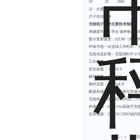
50 20 1600 330
注：分度值可根据客户需求调
尺寸仅供参考
无线电子吊秤主要技术指标
:
准确度等级：符合
级秤标准
GB
显示更新速度：
6
次
/
秒（按需
秤体充电一次连续工作时间：
无线传送距离：无阻挡时不小
工作环境：
-30~60
℃
安全超载
：
150%F.S
破坏超载
：
300%F.S
相对温度：＜
95%R.H
数据存储量：称重数据可存储
1
无线电频率段：
433MHZ(f
二个
秤体电源：
6V/4.5Ah
高能可充
仪表电源：
220VAC/50HZ
或内
产品：