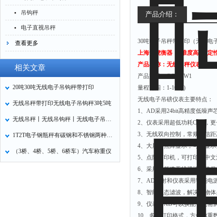
吊钩秤
产品介绍：
电子直视吊秤
30吨电子吊秤带打印（无线电
查看更多
上海贵虎衡器
精准度高
稳定
产品名称：无线吊秤仪表型
相关文章
产品型号：
OCS-TW1
20吨30吨无线电子吊钩秤带打印
量程范围：
1-100(t)
无线电子吊磅仪表主要特点：
无线吊秤带打印无线电子吊钩秤3吨5吨
1
、
AD
采用
24bit
高精度低噪声
无线吊秤丨无线吊钩秤丨无线电子吊钩秤30吨
2
、仪表采用超低功耗
CPU
，更
3
、无线双向控制，常规通信距
1T2T电子钢瓶秤有碳钢和不锈钢两种材质
4
、大屏幕点阵显示，可以显示
（3桥、4桥、5桥、6桥车）汽车称重仪
5
、点阵打印机，可打印全中文
6
、采用
64
频道无线模块，确保
7
、
AD
发射和仪表采用智能电
8
、智能动态滤波，解决因物体
9
、仪表和
AD
可以换配，无需
10
、多种打印格式，方便称重