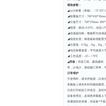
规格参数：
◢zui大称重（单轴）：5T 10T 15
◢称重板尺寸：700*430*30mm 8
◢引坡尺寸：700*350mm 800*
◢精度：静态±0.05%，动态±2
◢传感器结构：整板即为传感
◢线缆长度：每套板标准配置为
◢分度值：0.5kg，1kg，2kg，5k
◢动态称量速度：平均速度小于
◢工作温度：-45～+70℃
◢
用途：
市政工程、建筑建材
等，占地少，基础施工简单，
日常维护
不使用时，请关闭电源，以免
承载板上请勿长时间施加载荷
注意打印机的工作状态，及时
设备使用后，必须将承载板
有腐蚀性的溶液，待设备*干燥