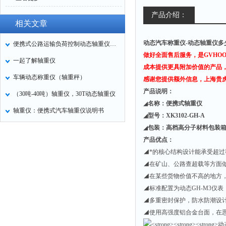
产品介绍：
相关文章
动态汽车称重仪-动态轴重仪多
便携式公路运输负荷控制动态轴重仪各系统参数
做好全面售后服务，是GVH
一起了解轴重仪
成本提供更具附加价值的产品，
车辆动态称重仪（轴重秤）
感谢您提供额外信息，上海贵
产品说明：
（30吨-40吨）轴重仪，30T动态轴重仪
◢
名称：便携式轴重仪
轴重仪：便携式汽车轴重仪说明书
◢
型号：XK3102-GH-A
◢
包装：高档高分子材料包装
产品优点：
◢*的核心结构设计能承受超过
◢在矿山、公路查超载等方面
◢在某些货物价值不高的地方
◢标准配置为动态GH-M3仪
◢多重密封保护，防水防潮设
◢使用高强度铝合金台面，在