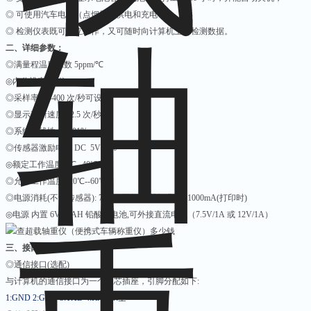
◎ 可使用汽车电源（点烟器）供电和充电；
◎ 检测仪表既可独立工作，又可随时向计算机上传检测数据。
二、详细参数：
◎满量程温度系数 5ppm/℃
◎内分辨率 24 位
◎采样率 50-400 次/秒可设置
◎显示更新速度 12.5 次/秒
◎系统非线性 ＜0.01%
◎传感器激励电源 DC 5V±2%
◎额定工作温度 0℃--40℃
◎允许工作温度 -20℃--60℃
◎电源消耗(不含传感器): 70mA(不打印,关闭背光),1000mA(打印时)
◎电源 内置 6V/10AH 铅酸蓄电池,可外接直流电源（7.5V/1A 或 12V/1A）
三、接口及引脚：
◎通信接口(选配)
与计算机的通信接口为一个五芯插座，引脚分配如下:
1:GND 2:GND 3:TXD 4:RXD 5:
空