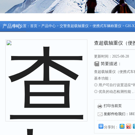
产品中心
当前位置：
首页
>
产品中心
>
交警查超载轴重仪
>
便携式车辆称重仪
> GH
查超载轴重仪（便
更新时间：2025-08-28
简要描述：
查超载轴重仪（便携式车
基本功能：
◎ 用户可自行设置适应
◎ 优良的动态检测性能
◎ 背光点阵液晶显示，
◎ 全汉字显示和打印，
打印当前页
◎ 可方便地输入包含省
发邮件给我们：18158
◎ 可输入检测单位名称
◎内置汉字打印机，打印
分享到：
◎ 自动判明是否超限