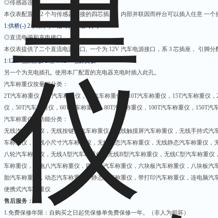
◎传感器连接
本仪表配置了 2 个与传感器连接的四芯插座，内部并联因而秤台可以插入任意 一
1:
供桥(-) 2:供桥(+) 3:信号(-) 4:信号(+)
◎直流电源和充电接口
本仪表提供了二个直流电源接口, 一个为 12V 汽车电源接口，系 3 芯插座， 引脚分
1:12V
电源正极 2:空 3:12V 电源负极
另一个为充电插孔, 使用本厂配置的充电器充电时插入此孔。
汽车称重仪按量程分类：
2T
汽车称重仪，3T汽车称重仪，5T汽车称重仪，10T汽车称重仪，15T汽车称重仪，2
仪，50T汽车称重仪，60T汽车称重仪，80T汽车称重仪，100T汽车称重仪，150T
汽车称重仪按功能分类：
无线汽车称重仪，无线按键式汽车称重仪，无线触摸屏汽车称重仪，无线手持式汽
车称重仪，无线小尺寸汽车称重仪，无线动态汽车称重仪，无线静态汽车称重仪，
八轮汽车称重仪，无线A型汽车称重仪，无线B型汽车称重仪，无线C型汽车称重仪
车称重仪，一拖八汽车称重仪，四块板汽车称重仪，六块板汽车称重仪，八块板汽
胎汽车称重仪，动态汽车称重仪，静态汽车称重仪，带打印汽车称重仪，连电脑汽
便携式汽车称重仪
售后服务：
1.
免费保修年限：自购买之日起凭保修单免费保修一年。（非人为损坏）