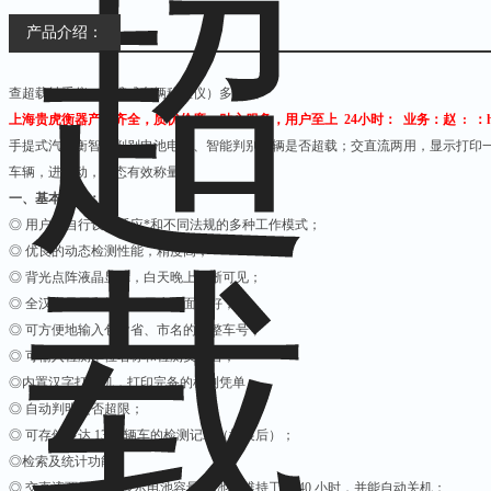
产品介绍：
查超载轴重仪（便携式车辆称重仪）多少钱
上海贵虎衡器产品齐全，质优价廉，贴心服务，用户至上 24小时： 业务：赵 : ：http:/
手提式汽车衡智能判别电池电量、智能判别车辆是否超载；交直流两用，显示打印
车辆，进行动，静态有效称量。
一、基本功能：
◎ 用户可自行设置适应*和不同法规的多种工作模式；
◎ 优良的动态检测性能，精度高；
◎ 背光点阵液晶显示，白天晚上清晰可见；
◎ 全汉字显示和打印，用户界面友好；
◎ 可方便地输入包含省、市名的完整车号；
◎ 可输入检测单位名称和检测员姓名；
◎内置汉字打印机，打印完备的检测凭单；
◎ 自动判明是否超限；
◎ 可存储多达 1300 辆车的检测记录（扩展后）；
◎检索及统计功能；
◎ 交直流两用,实时显示电池容量,电池可维持工作 40 小时，并能自动关机；