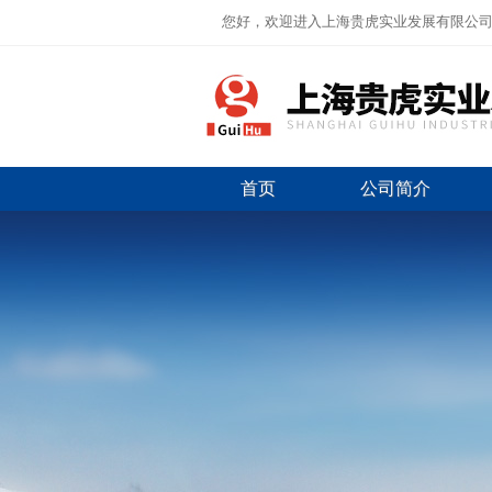
您好，欢迎进入上海贵虎实业发展有限公
首页
公司简介