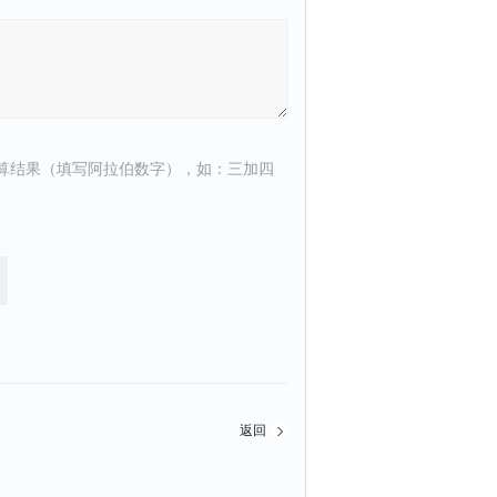
算结果（填写阿拉伯数字），如：三加四
返回