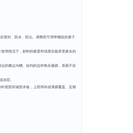
体应密封、防水、防尘。调整腔可用带螺纹的塞子
常使用情况下，材料的硬度和强度应能承受家在的
搬运的搬运沟槽。砝码的边和角应修圆，表面不应
或涂层。
放时底部应铺垫木板，上部用布或薄膜覆盖、定期