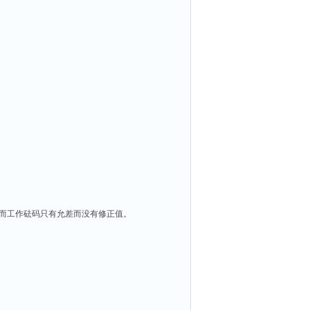
而工作砝码只有允差而没有修正值。