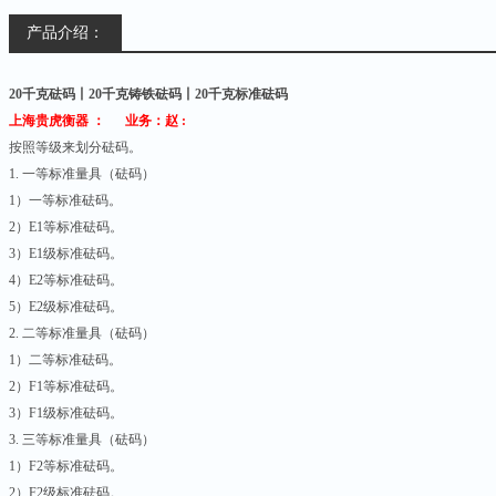
产品介绍：
20千克砝码丨20千克铸铁砝码丨20千克标准砝码
上海贵虎衡器
：
业务：赵
:
按照等级来划分砝码。
1.
一等标准量具（砝码）
1
）一等标准砝码。
2
）
E1
等标准砝码。
3
）
E1
级标准砝码。
4
）
E2
等标准砝码。
5
）
E2
级标准砝码。
2.
二等标准量具（砝码）
1
）二等标准砝码。
2
）
F1
等标准砝码。
3
）
F1
级标准砝码。
3.
三等标准量具（砝码）
1
）
F2
等标准砝码。
2
）
F2
级标准砝码。