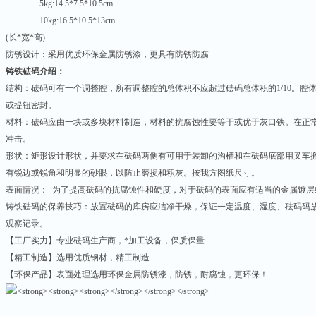
5kg:14.5*7.5*10.5cm
10kg:16.5*10.5*13cm
(
长
*
宽
*
高
)
防锈设计：采用优质环保金属防锈漆，更具有防锈防腐
铸铁砝码介绍：
结构：砝码可有一个调整腔，所有调整腔的总体积不应超过砝码总体积的
1/10
。腔
或提钮密封。
材料：砝码应由一块或多块材料制造，材料的抗腐蚀性要等于或优于灰口铁。在正
冲击。
形状：矩形设计形状，并要求在砝码两侧有可用于装卸的沟槽和在砝码底部用叉车
有锐边或锐角和明显的砂眼，以防止磨损和积灰。按我方图纸尺寸。
表面情况：
为了提高砝码的抗腐蚀性和硬度，对于砝码的表面应有适当的金属镀层
铸铁砝码的保养技巧：放置砝码的库房应洁净干燥，保证一定温度、湿度、砝码码
观察记录。
【工厂实力】专业砝码生产商，*加工设备，保质保量
【精工制造】选用优质钢材，精工制造
【环保产品】表面处理选用环保金属防锈漆，防锈，耐腐蚀，更环保！