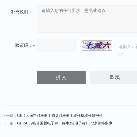
补充说明：
验证码：
请输入计
=7
上一篇：
GH-100面料取样器丨圆盘取样器丨取样机取样器报价
下一篇：
GH-SCS2吨带围栏电子秤丨称牛2吨电子称1.5*2米价格多少