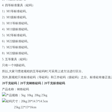
4.
四等标准量具（砝码）
1
）
M1
等标准砝码。
2
）
M1
级标准砝码。
3
）
M11
等标准砝码。
4
）
M11
级标准砝码。
5
）
M2
等标准砝码。
6
）
M22
级标准砝码。
7
）
M22
等标准砝码。
8
）
M22
级标准砝码。
5.
五等量具（砝码）
只有一个
0
级砝码。
所以
,
大家习惯老规程的五等砝码时
,
可采用上述方法进行区分。
另外
,
新规程只有标准砝码（等砝码）和工作砝码（级砝码）之分。标准砝有修正值
,
20千克砝码丨20千克铸铁砝码丨20千克标准砝码
产品名称：铸铁砝码
产品规格：
5kg 10kg 20kg 25kg
砝码尺寸：
20kg:20*14.5*14.5cm
25kg:22*15*16cm