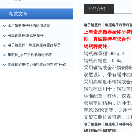
产品介绍：
相关文章
电子钢瓶秤丨氯瓶电子秤带秤
水厂氯瓶电子秤的应用场景
上海贵虎衡器始终坚持
液氯钢瓶秤|液氨钢瓶秤
则。真诚期待与您合作
电子钢瓶秤：氯瓶氨瓶称重好帮手
钢瓶秤简述
:
钢瓶称量程
500kg--3t
氯瓶称_水厂用称氯瓶电子秤
钢瓶秤精度：
0.5kg
装载机称重仪：物料装载的精准“秤砣”
采用碳钢或全不锈钢制
双层设计、带有缓冲功
采用高精度不锈钢或合
钢瓶秤适用于：钢瓶等
标准配置：秤体、仪表
双层坚固结构，抗冲击
带
PU
滚轮支架，适用
支架安装位置可调、适
电子钢瓶秤丨氯瓶电子秤带秤
钢瓶称适用范围