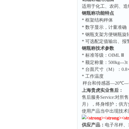
适用于化工、农药、造
钢瓶称功能特点
*
框架结构秤体
*
数字显示，计量准确
*
钢瓶支架方便钢瓶旋
*
可选配定值输出、报
钢瓶称技术参数
*
标准等级：
OIML
Ⅲ
*
额定称量：
500kg--
*
台面尺寸（
M
）：
0.8
*
工作温度
秤台和传感器—
20
℃
--
上海贵虎实业售后：
售后服务
Service:
对所售
月），终身维护；供方
使用产品当中出现技术
供应产品：
电子吊秤、