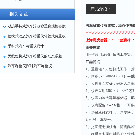
产品介绍：
相关文章
汽车称重仪有线式，动态便携式称重
动态手持式汽车治超称重仪规格参数
※※※※※※※※※※※※※※※※
便携式动态汽车称重仪轮辐式称重板
上海贵虎衡器：
：
：赵
青梅
手持式汽车称重仪尺寸
主要用途：
用于*部门及部门执法工作等。
无线便携式汽车称重仪的动态误差
产品特点：
汽车称重仪|30吨汽车称重仪
1
、重量轻：方便执法工作，减
2
、体积小：
700
×
430
×
30(mm)(
3
、人机界面友好：采用大屏幕
4
、仪表采用
486CPU
、
32
位芯
5
、仪表内置大容量存储器：可
6
、仪表配备
RS-232
接口：可实
7
、热敏或针式打印：速度快，
动机号、车架号。
8
、交直流电源供电：随机配置
9
、称重台多层密封防护：传感