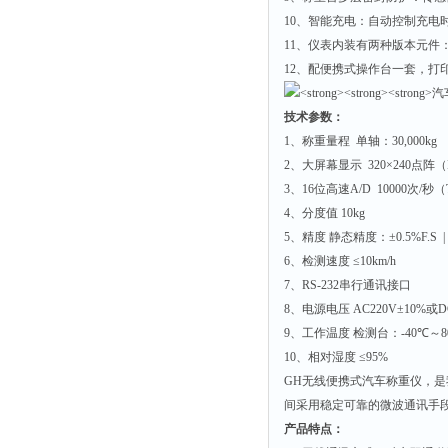
10
、智能充电：自动控制充电
11
、仪表内装有两种版本元件
12
、配便携式操作台一套，打
技术参数：
1
、称重量程
单轴：
30,000kg
2
、大屏幕显示
320
×
240
点阵（
3
、
16
位高速
A/D 10000
次
/
秒（
4
、分度值
10kg
5
、精度
静态精度：±
0.5%F.S 
6
、检测速度
≤
10km/h
7
、
RS-232
串行通讯接口
8
、电源电压
AC220V
±
10%
或
D
9
、工作温度
检测台：
-40
℃～
8
10
、相对湿度
≤
95%
GH
无线便携式汽车称重仪，是
间采用稳定可靠的微波通讯手
产品特点：