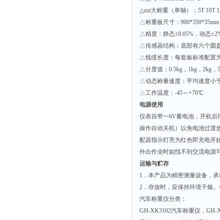
△zui大称重（单轴）：5T 10T 15
△称重板尺寸：900*350*35mm
△精度：静态±0.05%，动态±2
△传感器结构：底部有六个圆
△线缆长度：每套板标准配置为
△分度值：0.5kg，1kg，2kg，5k
△动态称量速度：平均速度小于
△工作温度：-45～+70℃
电源使用
仪表自带一6V蓄电池，开机
操作自动关机）以免电池过渡放
配器指示灯亮为红色即充电开
外出作业时如找不到交流电源可
运输与贮存
1
．本产品为精密测量设备，承
2
．存放时，应保持环境干燥。
汽车称重仪分类：
GH-XK3102
汽车称重仪，GH-X