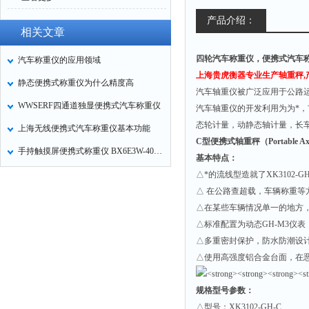
产品介绍：
相关文章
四轮汽车称重仪，便携式汽车
汽车称重仪的应用领域
上海贵虎衡器专业生产轴重秤,产品
静态便携式称重仪为什么精度高
汽车轴重仪被广泛应用于公路
WWSERF四通道独显便携式汽车称重仪
汽车轴重仪的开发利用为为*，
态轮计量，动静态轴计量，长
上海无线便携式汽车称重仪基本功能
C
型便携式轴重秤（Portable Axle 
手持触摸屏便携式称重仪 BX6E3W-40t介绍
基本特点：
△*的流线型造就了XK3102-G
△ 在公路查超载，车辆称重等
△在某些车辆情况单一的地方
△标准配置为动态GH-M3仪
△多重密封保护，防水防潮设
△使用高强度铝合金台面，在
规格型号参数：
△型号：XK3102-GH-C