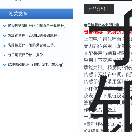
产品介绍：
相关文章
电子钢瓶秤本安型防爆
IP67防护钢瓶秤(BT6防爆电子钢瓶秤)应用场景
贵虎衡器，您身边的称重专
防爆钢瓶秤（2000kg防暴钢瓶秤）
上海电子钢瓶秤台面采
防爆钢瓶秤（附防爆合格证书）
受力部位采用尼龙滑轮
支架采用与钢瓶相吻合
电子钢瓶秤价格｜报价
采用上下双秤台设计，
EX防爆钢瓶秤（1吨、2吨、3000kg）
载能力强、精度高的特
传感器安装在中间。能
传感器外表采用塑封处
下秤体采用调节螺杆支
仪表设计下限值设定，
选配配置钢瓶秤大屏幕
作人员劳动强度
一、整秤规格参数
¤量程规格 ：1t～3t
¤准确度等级 ：（Ⅲ）