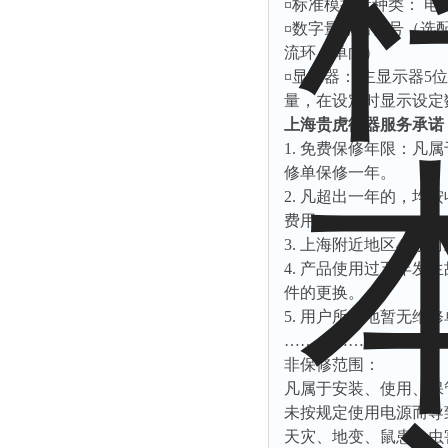
¤标准模拟量种类： 电流4～20
¤数字量输出信号（选配件
流环（单向）
¤显示器： 主显示器
量，在设定时显示设定
上海贵虎衡器服务承诺
1.
免费保修年限：凡属
修单保修一年。
2.
凡超出一年的，均按
费用）
3.
上海附近地区
48
小时
4.
产品使用过五年发生
件的更换。
5.
用户所在地暂无维修
…………………………
非保修范围：
凡属于安装、使用、保
未按规定使用电源而导
天灾、地变、鼠患、虫