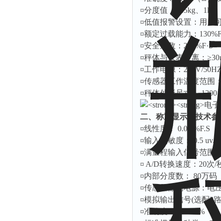
¤分度值 ：0.5kg、1kg
¤低值报警设置：用户
¤额定过载能力：130%F
¤安全系数：200%F·S
¤秤体与仪表距离：≥30
¤工作电源：220V/50HZ
¤传感器工作温度范围：-
¤秤体外形尺寸： 1200
二、称重显示器技术参
¤线性度： 0.05 %F.S
¤输入灵敏度： 0.5 uv/d
¤满量程输入信号范围：0.
¤ A/D转换速度：20次/
¤内部分度数： 80万码
¤传感器激励电源：电压：D
¤模拟输出信号(选配2
¤准确度： ≤±0.1 %