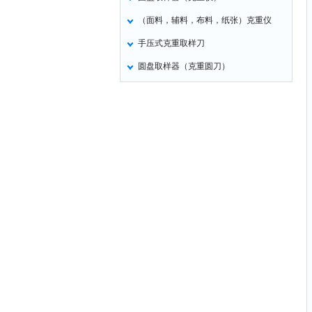
（面料，辅料，布料，纸张）克重仪
手压式克重取样刀
圆盘取样器（克重圆刀）