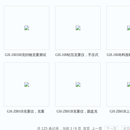
压式取样机
盘取样刀
方克重仪
GH-100100克织物克重测试
GH-100铝箔克重仪，手压式
GH-100布料
仪_克重天平秤精度0.01g
克重机，克重刀配置
料面料圆盘
GH-ZB01B克重仪，克重
GH-ZB01B克重仪，圆盘克
GH-ZB01
刀，圆盘取样刀可调节型
重仪，平方克重仪
仪，平方
共 125 条记录，当前 1 / 6 页 首页 上一页
下一页
末页