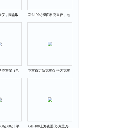
克重仪，圆盘取
GH-100纺织面料克重仪，电
样克重器
子克重仪价格丨报价
料克重仪（电
克重仪定做克重仪 平方克重
仪）
仪 克重仪组成
00g500g丨平
GH-100上海克重仪-克重刀-