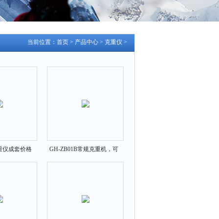
当前位置：
首页
>
产品中心
>
克重仪
>
克重仪成套价格
GH-ZB01B常规克重机，可
调型电子克重仪批发零售