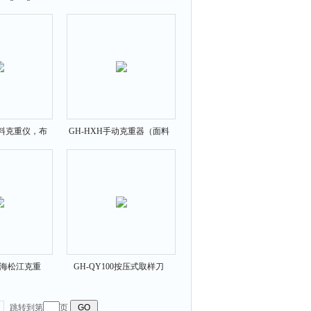
丨克重机
圆盘取样刀100平方厘米
面料克重仪，布
GH-HXH手动克重器（面料
取样刀价格
取样圆刀），手压式针织布
取样刀
B上海松江克重
GH-QY100按压式取样刀
克重仪
（冲压环压式取样刀），纺
织克重取样刀价格
跳转到第
页