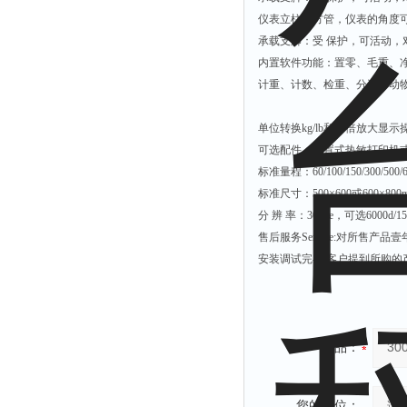
仪表立柱：方管，仪表的角度
承载支脚：受 保护，可活动，
内置软件功能：置零、毛重、
计重、计数、检重、分选、动
单位转换
kg/lb
和
10
倍放大显示
可选配件：内置式热敏打印机
标准量程：
60/100/150/300/500/
标准尺寸：
500
×
600
或
600
×
800
分
辨
率：
3000e
，可选
6000d/1
售后服务
Service:
对所售产品壹
安装调试完毕
,
客户提到所购的
产品：
您的单位：