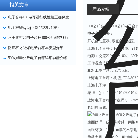
相关文章
产品介绍：
电子台秤150kg可进行线性校正确保度
300公斤台秤，600公斤电子台
电子秤60kg 5g（落地式电子秤）
电子台秤简介：
不干胶打印电子台秤100公斤(物料秤)
开机自动置零
,.
零点自动跟踪。
防爆秤之防爆电子台秤本安型介绍
上海电子台秤：具有计重、计
电源：交流
220V
（±
10%
）
/ 50
500kg600公斤电子台秤详细功能介绍
工作温度范围：
0
℃
~ +40
℃。
相对工作湿度
:
≤
85% RH
。
上海电子台秤：机
型
TCS-60Z 
上海电子秤：秤
量（
kg
）
30 60
感
量
（
g
）
10/5/2 10/5 20/10/5 
上海电子台秤：秤盘尺寸
（
m
具组焊而成。
表面处理：碳钢经喷砂、丙烯
面板材质：
1
－
2mm
厚的不锈钢
承载支脚：受 保护，可活动，