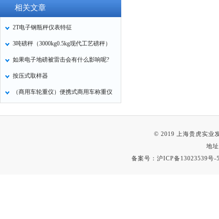
相关文章
2T电子钢瓶秤仪表特征
3吨磅秤（3000kg0.5kg现代工艺磅秤）
如果电子地磅被雷击会有什么影响呢?
按压式取样器
（商用车轮重仪）便携式商用车称重仪
© 2019 上海贵虎实
地址
备案号：
沪ICP备13023539号-