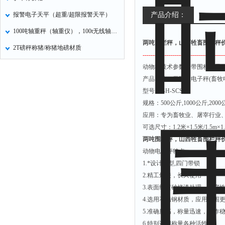
报警电子天平（超重/超限报警天平）
产品介绍：
100吨轴重秤（轴重仪），100t无线轴重秤
两吨围栏秤，山西牲畜围栏秤
2T磅秤称猪/称猪地磅材质
-----------------------------------------
动物秤技术参数，带围栏电子
产品名称：带围栏电子秤
(
畜牧
型号：
GH-SCS
规格：
500
公斤
,1000
公斤
,2000
应用：专为畜牧业、屠宰行业
可选尺寸：
1.2
米×
1.5
米
/1.5m
×
1
两吨围栏秤，山西牲畜围栏秤
动物电子秤特点：
1.
*设计模型
,
四门带锁
2.
精工焊接，长久使用
3.
表面经喷砂烤漆处理，抗腐
4.
选用不锈钢材质，应用范围
5.
准确度高，称量迅速，工作
6.
特别适用称量各种活牲畜