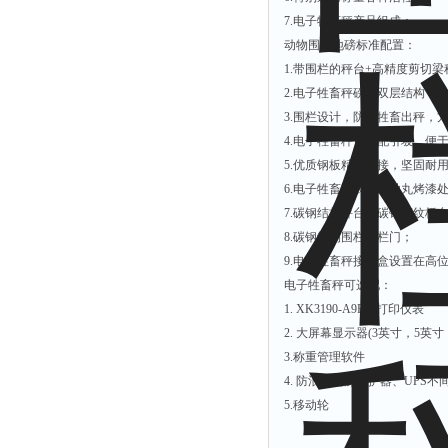
7.
电子牲畜秤产品组成：
动物围栏地磅标准配置：
1.
带围栏的秤台
+
高精度剪切梁
2.
电子牲畜秤磅体双层结构，
3.
围栏设计，防止牲畜出秤，
4.
电子牲畜秤可选配引坡，便
5.
优质钢板精工焊接，坚固耐
6.
电子牲畜秤表面经抛丸烤漆
7.
碳钢结构秤台，碳钢花纹板
8.
碳钢结构围栏、栏门；
9.
电子牲畜秤接线盒设置在高
电子牲畜秤可选配：
1. XK3190-A9P
带打印仪表
2.
大屏幕显示器
(3
英寸，
5
英寸
3.
称重管理软件
4.
防浪涌电源保护器、
UPS
不
5.
移动轮