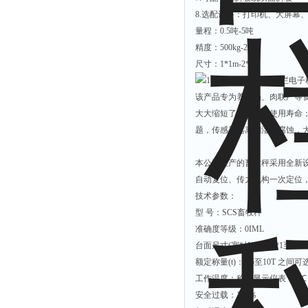
8.
选配设备：打印机、大屏幕
量程：
0.5
吨
-5
吨
精度：
500kg-2kg
尺寸：
1*1m-2*3m
该产品专为养猪场、肉联厂等
大大缩短了传感器的使用寿命
题，传感器远离潮湿和腐蚀，
本公司生产的畜牧秤采用全新
自动复位、传力机构一次定位
技术参数：
型
号：
SCS
畜牧秤
准确度等级：
0IML
台面尺寸
(
宽
*
长
)m
：
1*1
至
2*4
额定称量
(t)
：
0.5
至
10T
之间可
工作温度：称重显示仪表：
0
℃
安全过载：
150
％