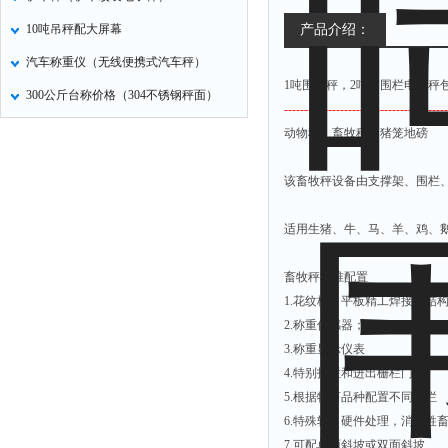
10吨吊秤配大屏幕
产品介绍：
汽车称重仪（无线便携式汽车秤）
1吨围栏秤，2吨带围栏电子秤
300公斤台称价格（304不锈钢秤面）
-----------------------------------------
动物秤，畜牧秤，猪笼地磅
该畜牧秤设备由支撑架、围栏
适用生猪、牛、马、羊、鸡、
畜牧秤标准配置
1.
花纹板、平板精工焊接，结
2.
称重传感器；
3.
称重显示仪表
4.
特别护栏和进出栅栏门；
5.
根据牲畜品种配置不同围栏
6.
特殊软、硬件处理，消除牲
7.
可配单面斜坡或双面斜坡