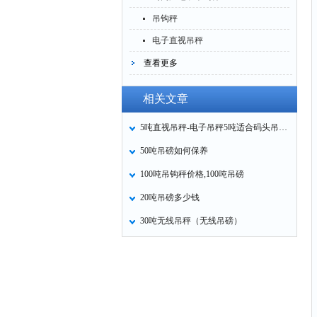
吊钩秤
电子直视吊秤
查看更多
相关文章
5吨直视吊秤-电子吊秤5吨适合码头吊及各种贸易结算
50吨吊磅如何保养
100吨吊钩秤价格,100吨吊磅
20吨吊磅多少钱
30吨无线吊秤（无线吊磅）