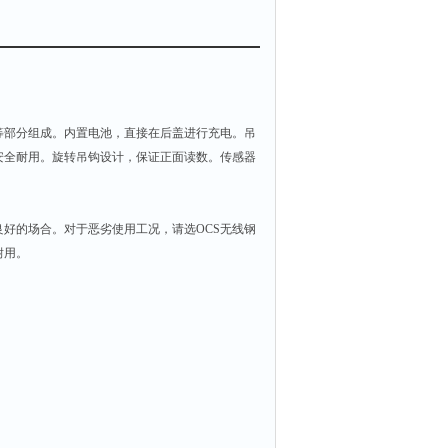
等部分组成。内置电池，直接在后盖进行充电。吊
安全耐用。旋转吊钩设计，保证正面读数。传感器
良好的场合。对于恶劣使用工况，请选
OCS
无线钢
耐用。