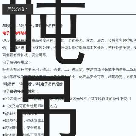
产品介绍：
5吨吊秤，5吨吊磅，5吨电子吊秤报价
电子吊钩秤结构：
OCS
直视吊秤主要由高强度吊钩、卸扣、全钢外壳、前盖、后盖、传感器和保护板
钩、卸扣均进行表面镀镍处理，全钢外壳采用特殊防腐工艺处理，整秤外形美观，
两侧设有保护板，安全可靠。
电子吊钩秤用途：
轻型直视吊秤主要应用：物流、仓储、工厂进出货、交易市场等领域中的使用工况
结构吊秤或
OCS
直视式吊秤。与竞争产品相比，此产品安全可靠，精度稳定，方便
5吨吊秤，5吨吊磅，5吨电子吊秤报价
电子吊钩秤主要性能：
■
5
位
25
毫米字高
LED
高清晰显示
,
尤其适合室内光线不足或夜晚作业的条件下使用
■一次充电可正常使用
150
小时左右
■镀镍钩环，防锈光洁
■钢结构壳体，特殊防腐工艺
■高强度钩环，安全可靠
■旋转吊钩，始终正面显示