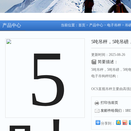
产品中心
当前位置：
首页
>
产品中心
>
电子吊秤
>
吊
5吨吊秤，5吨吊磅
更新时间：2025-08-26
简要描述：
5吨吊秤，5吨吊磅，5吨
电子吊钩秤结构：
OCS直视吊秤主要由高
和保护板等部分组成。内
行表面镀镍处理，全钢外
打印当前页
耐用。旋转吊钩设计，保
发邮件给我们：18158
靠。
分享到：