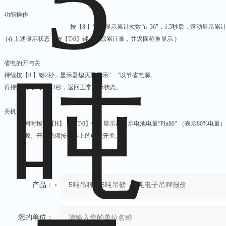
功能操作
按【
8
】键，显示累计次数“n 36"，1.5秒后，滚动显示
(
在上述显示状态，按【
T/0
】键，清除累计量，并返回称重显示 )
省电的开与关
持续按【
8
】键2秒，显示器熄灭只显示“ - "以节省电源。
再持续按【
8
】 键2秒，返回正常显示状态。
关机
同时按下【H】，【
T/0
】键，显示器显示电池电量“Pbt80" （表示80%电量），
源。开机必须按秤体上的电源开关。
产品：
您的单位：