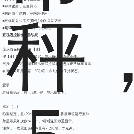
■秤体紧凑，轻便灵巧
■防雨防尘结构，室内外使用
■秤体键盘和遥控
(
选件
)
操作
,
灵活方便
■超级节能，使用单节充电电池
直视遥控按键操作说明
显示值保持与解除 【H】
按【H】键，显示值锁定，显示值保持原值不变。
再按【H】键，解除显示值保持状态，进入正常称重显示。
在显示值锁定状态，30秒后，自动解除保持状态。
置零
若称量稳定，按【
T/0
】键，显示值置零。
累加【∴】
称重稳定，且>20d时，按【∴】 键，将显示值进行累加，
并显示累加次数“n 32"，2秒后返回称重显示。
注意：下次累加必须称量有＜20d后，才允许。