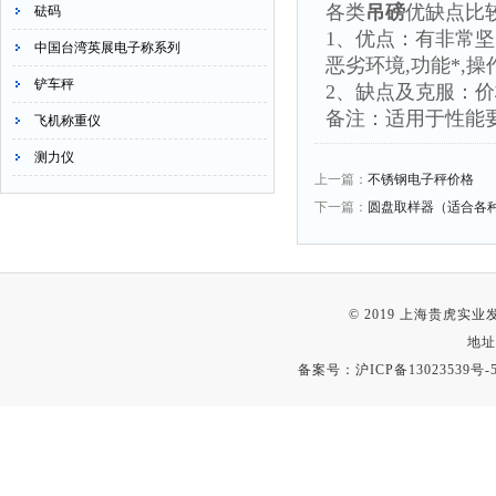
各类
吊磅
优缺点比
砝码
1、优点：有非常坚
中国台湾英展电子称系列
恶劣环境,功能*,
铲车秤
2、缺点及克服：
备注：适用于性能
飞机称重仪
测力仪
上一篇：
不锈钢电子秤价格
下一篇：
圆盘取样器（适合各
© 2019 上海贵虎实
地址
备案号：
沪ICP备13023539号-