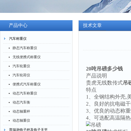
产品中心
技术文章
汽车称重仪
静态汽车称重仪
无线便携式称重仪
汽车轮重仪
20
吨吊磅多少钱
产品说明
汽车轮荷仪
贵虎无线数传式
吊
便携式汽车称重仪
特点
动态汽车称重仪
1、全钢结构外壳,
动态汽车衡
2、良好的抗电磁干
3、优良的动态称
动态轴重秤
4、可选配高温隔
动态轴重仪
普瑞逊电子秤及电子天平