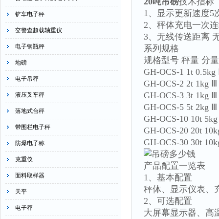
20
吨吊磅
技术指标
1、显示更新速度5
铲车电子秤
2、秤体充电一次连
交警查超载轴重仪
3、无线传送距离 
电子钢瓶秤
系列规格
规格型号 秤量 分
地磅
GH-OCS-1 1t 0.5kg
电子吊秤
GH-OCS-2 2t 1kg Ⅲ
GH-OCS-3 3t 1kg Ⅲ
液压叉车秤
GH-OCS-5 5t 2kg Ⅲ
落地式台秤
GH-OCS-10 10t 5kg
带围栏电子秤
GH-OCS-20 20t 10k
GH-OCS-30 30t 10k
防爆电子称
克重仪
产品配置一览表
面料取样器
1、基本配置
秤体、显示仪表、
天平
2、可选配置
电子秤
大屏幕显示器、高