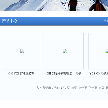
产品中心
当
GH-YCS2T液压叉车
GH-2T地牛秤哪里卖，电子
YCS-GH电
秤-2000kg地牛车秤多少钱一
地牛秤多少钱，2吨的地牛秤
家，2吨电子
台
价格
共 4 条记录，当前 1 / 1 页 首页 上一页 下一页 末页