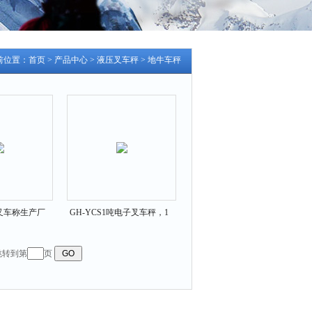
前位置：
首页
>
产品中心
>
液压叉车秤
>
地牛车秤
子叉车称生产厂
GH-YCS1吨电子叉车秤，1
叉车称制造厂
吨地牛车电子秤
 跳转到第
页