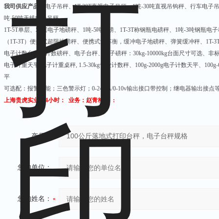
我司供应产品：
电子吊秤、
1T-30T
直视电子吊秤、
1
吨
-30
吨直视吊钩秤、行车电子
吨
-50
吨无线电子吊秤
1T-5T
单层、双层电子地磅秤、
1
吨
-5
吨地磅、
1T-3T
称钢瓶电磅秤、
1
吨
-3
吨钢瓶电子
（
1T-3T
）便携式超限地磅秤、便携式汽车衡，缓冲电子地磅秤、弹簧缓冲秤、
1T-3
电子计数台秤，计数磅秤、电子台秤、电子磅秤：
30kg-10000kg
台面尺寸可选、非
电子计重天平
,
电子计重桌秤
, 1.5-30kg
专业计数秤、
100g-2000g
电子计数天平、
100g-
平
可选配：报警功能；三色警示灯；
0-24mA/0-10v
输出接口带控制；继电器输出接点
上海贵虎实业 24小时： 业务：赵青梅 : :
产品：
您的单位：
您的姓名：