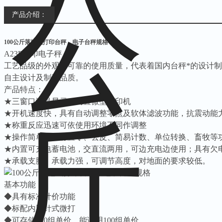
★内置可充电蓄电池
产品介绍：
100公斤落地式打印台秤，电子台秤规格
A23P
打印电子秤
工艺品级的外观，可靠的使用质量，代表着国内台秤*的设计
自主设计及制造品质。
产品特点：
★三窗口液晶显示，内置微型打印机
★开机速度快，具有自动调整零点及软体滤波功能，抗震动能
★称重反应迅速可依使用环境不同作调整
★操作简单，具有置零、去皮、简易计数、单位转换、畜牧等
★内置可充电蓄电池，交直流两用，可边充电边使用；具有欠
★承载支脚：承载力强，可调节高度，对地面的要求较低。
基本功能：
◆具有标准计价功能
◆标配内置针式微打
◆可存储100组单价，能调用100组单价