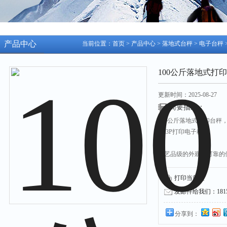
产品中心
当前位置：
首页
>
产品中心
>
落地式台秤
>
电子台秤
100公斤落地式打
更新时间：2025-08-27
简要描述：
100公斤落地式打印台秤
A23P打印电子秤
工艺品级的外观，可靠的
德、日、英、美客商认可
产品特点：
打印当前页
★三窗口液晶显示，内置
发邮件给我们：18158
★开机速度快，具有自动
★称重反应迅速可依使用
分享到：
★操作简单，具有置零、