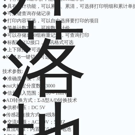
◆具有累计功能，可以累显、累清，可选择打印明细和累计单
◆可按键查询存储记录
◆打印内容可选，可以自由选择要打印的项目
◆简单计数功能，可按数量计价
◆可以存储1000组称重记录，可查询打印
◆标配RS232接口，通讯格式可选
◆上下限报警可选
◆KG/LB一键切换可选
技术参数:
◆准确度等级：3级
◆zui大检定分度数：3000
◆信号输入范围：－16～18mV
◆AD转换方式：Σ-Δ型A/D转换技术
◆供桥电压：DC 5V
◆传感器连接方式：4线制
◆交流电源：AC220V；50HZ
◆直流电源：内置6V/5AH蓄电池