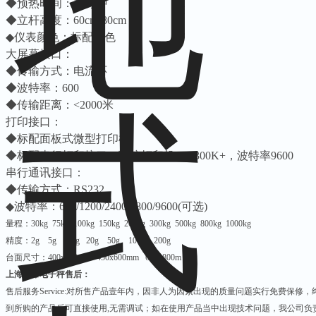
◆预热时间：15分钟
◆立杆高度：60cm-80cm
◆仪表颜色：标配黑色
大屏幕接口：
◆传输方式：电流环
◆波特率：600
◆传输距离：<2000米
打印接口：
◆标配面板式微型打印机
◆标配串行打印接口，可接打印机LQ-300K+，波特率9600
串行通讯接口：
◆传输方式：RS232
◆波特率：600/1200/2400/4800/9600(可选)
量程：
30kg 75kg 100kg 150kg 200kg 300kg 500kg 800kg 1000kg
精度：
2g 5g 10g 20g 50g 100g 200g
台面尺寸：
400x500mm 450x600mm 600x800m
上海防爆电子秤售后：
售后服务
Service:
对所售产品壹年内，因非人为因素出现的质量问题实行免费保修，
到所购的产品后可直接使用
,
无需调试；如在使用产品当中出现技术问题，我公司负