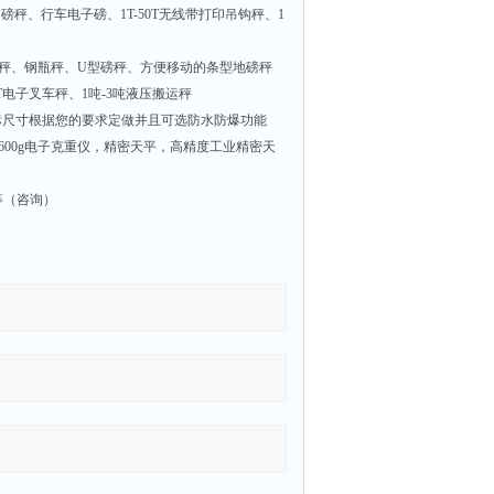
吊磅秤、行车电子磅、
1T-50T
无线带打印吊钩秤、
1
秤、钢瓶秤、
U
型磅秤、方便移动的条型地磅秤
T
电子叉车秤、
1
吨
-3
吨液压搬运秤
标尺寸根据您的要求定做并且可选防水防爆功能
600g
电子克重仪，精密天平，高精度工业精密天
等（咨询）