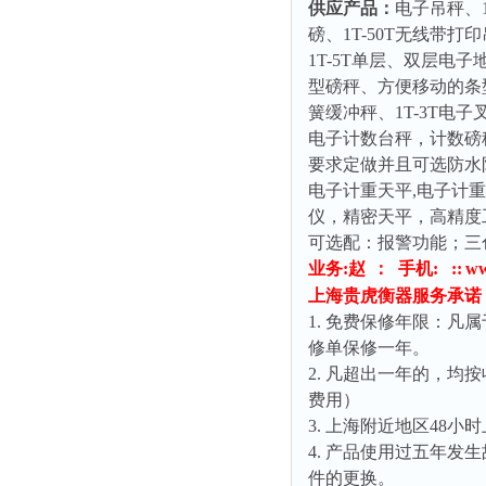
供应产品：
电子吊秤、
磅、
1T-50T
无线带打印
1T-5T
单层、双层电子
型磅秤、方便移动的条
簧缓冲秤、
1T-3T
电子
电子计数台秤，计数磅
要求定做并且可选防水
电子计重天平
,
电子计重
仪，精密天平，高精度
可选配：报警功能；三
业务
:
赵
：
手机
: :
:
w
上海贵虎衡器服务承诺
1.
免费保修年限：凡属
修单保修一年。
2.
凡超出一年的，均按
费用）
3.
上海附近地区
48
小时
4.
产品使用过五年发生
件的更换。