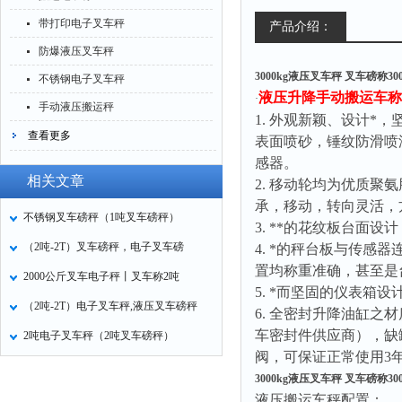
带打印电子叉车秤
产品介绍：
防爆液压叉车秤
3000kg液压叉车秤 叉车磅称3
不锈钢电子叉车秤
液压升降手动搬运车称
·
手动液压搬运秤
1.
外观新颖、设计*，
查看更多
表面喷砂，锤纹防滑喷
感器。
相关文章
2.
移动轮均为优质聚氨
承，移动，转向灵活，
不锈钢叉车磅秤（1吨叉车磅秤）
3.
**的花纹板台面设
（2吨-2T）叉车磅秤，电子叉车磅
4.
*的秤台板与传感器
置均称重准确，甚至是
2000公斤叉车电子秤丨叉车称2吨
5.
*而坚固的仪表箱设
（2吨-2T）电子叉车秤,液压叉车磅秤
6.
全密封升降油缸之材
车密封件供应商），缺
2吨电子叉车秤（2吨叉车磅秤）
阀，可保证正常使用
3
3000kg液压叉车秤 叉车磅称3
液压搬运车秤配置：