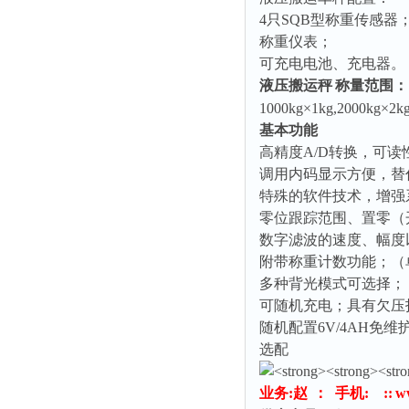
4
只
SQB
型称重传感器
称重仪表；
可充电电池、充电器。
液压搬运秤
称量范围：
1000kg×1kg,2000kg×2k
基本功能
高精度
A/D
转换，可读
调用内码显示方便，替
特殊的软件技术，增强
零位跟踪范围、置零（
数字滤波的速度、幅度
附带称重计数功能；（
多种背光模式可选择；
可随机充电；具有欠压
随机配置
6V/4AH
免维
选配
业务
:
赵
：
手机
: :
:
w