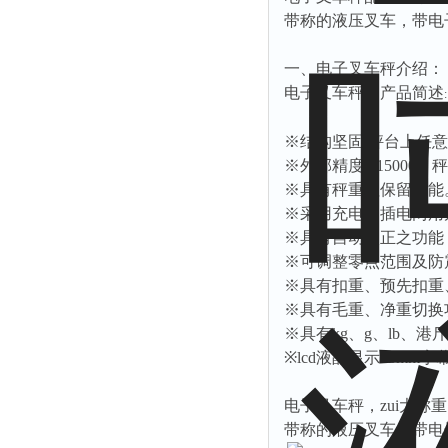
带称的液压叉车，带电
一、电子叉车秤介绍：
电子叉车秤，产品简述
:
※结构坚固
,
秤台上任意
※外部精度
1/15000
，秤
※具有秤重值保留功能
※采用充电、插电两用
※具有自动校正之功能
※可调整零点范围及防
※具有扣重、预先扣重
※具有毛重、净重切换
※具有
kg
、
g
、
lb
、港斤
※
lcd
液晶显示
45mm
字
电子叉车秤，zui大称重
带称的液压叉车，带电