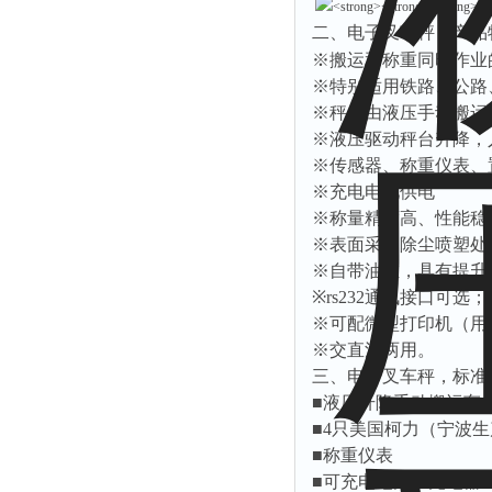
二、电子叉车秤，产品
※搬运和称重同时作业
※特别适用铁路、公路
※秤台由液压手动搬运
※液压驱动秤台升降，
※传感器、称重仪表、
※充电电池供电
※称量精度高、性能稳
※表面采用除尘喷塑处
※自带油缸，具有提升
※
rs232
通讯接口可选；
※可配微型打印机（用
※交直流两用。
三、电子叉车秤，标准
■液压升降手动搬运车
■
4
只美国柯力（宁波生
■称重仪表
■可充电电池、充电器