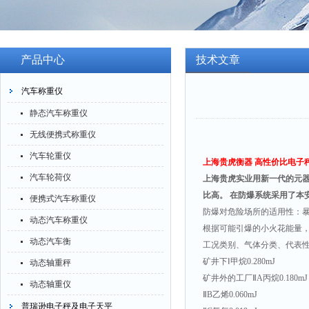
产品中心
技术文章
汽车称重仪
静态汽车称重仪
无线便携式称重仪
汽车轮重仪
上海贵虎衡器
高性价比电子
汽车轮荷仪
上海贵虎实业用新一代的元
比高。
在防爆系统采用了本
便携式汽车称重仪
防爆对危险场所的适用性：
动态汽车称重仪
根据可能引爆的小火花能量
动态汽车衡
工况类别、气体分类、代表
矿井下Ⅰ甲烷
0.280mJ
动态轴重秤
矿井外的工厂Ⅱ
A
丙烷
0.180mJ
动态轴重仪
Ⅱ
B
乙烯
0.060mJ
普瑞逊电子秤及电子天平