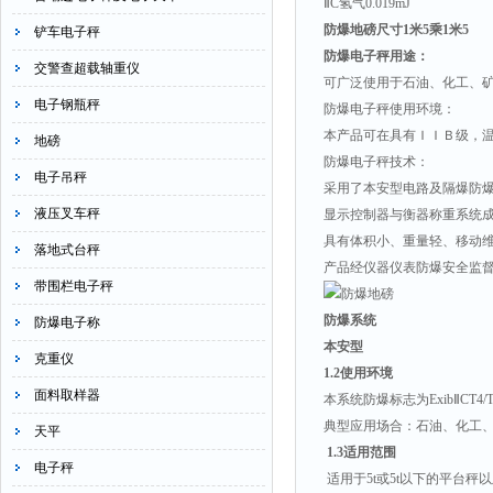
Ⅱ
C
氢气
0.019mJ
防爆地磅尺寸1米5乘1米5
铲车电子秤
防爆电子秤用途：
交警查超载轴重仪
可广泛使用于石油、化工、
电子钢瓶秤
防爆电子秤使用环境：
本产品可在具有ＩＩＢ级，
地磅
防爆电子秤技术：
电子吊秤
采用了本安型电路及隔爆防
液压叉车秤
显示控制器与衡器称重系统
具有体积小、重量轻、移动
落地式台秤
产品经仪器仪表防爆安全监
带围栏电子秤
防爆系统
防爆电子称
本安型
克重仪
1.2
使用环境
面料取样器
本系统防爆标志为
Exib
Ⅱ
CT4/T
典型应用场合：石油、化工
天平
1.3
适用范围
电子秤
适用于
5t
或
5t
以下的平台秤以