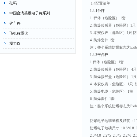
砝码
1.4
配置清单
1.4.1
台秤
中国台湾英展电子称系列
1.
秤体（危险区）
1
套
铲车秤
2.
防爆传感器（危险区）
1
只
3.
本安仪表（危险区）
1
只
防
飞机称重仪
4.
防爆套件
1
套
测力仪
注：整个系统防爆标志为
Exib
1.4.2
平台秤
1.
秤体（危险区）
1
套
2.
防爆传感器（危险区）
4
只
3.
防爆接线盒（危险区）
1
只
4.
本安仪表（危险区）
1
只
5.
防爆电缆（危险区）
1
根
6.
防爆套件
1
套
注：整个系统防爆标志为
Exib
防爆电子地磅量程及精度：
1
防爆电子地磅尺寸：
0.6*0.8 
2.0*4.0 2.2*5 2.5*5 2.2*6 2.