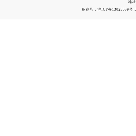
地址
备案号：
沪ICP备13023539号-