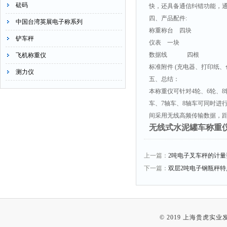
砝码
快，还具备通信纠错功能，
四、产品配件:
中国台湾英展电子称系列
称重称台 四块
铲车秤
仪表 一块
数据线 四根
飞机称重仪
标准附件 (充电器、打印纸、
测力仪
五、总结：
本称重仪可针对4轮、6轮、8
车、7轴车、8轴车可同时进
间采用无线高频传输数据，
无线式水泥罐车称重
上一篇：
2吨电子叉车秤的计量
下一篇：
双层2吨电子钢瓶秤特
© 2019 上海贵虎实