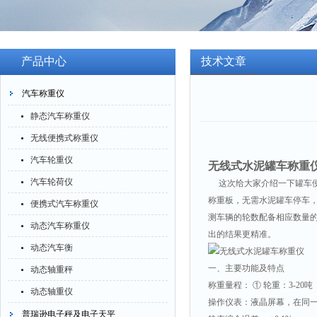
产品中心
技术文章
汽车称重仪
静态汽车称重仪
无线便携式称重仪
汽车轮重仪
无线式水泥罐车称重
汽车轮荷仪
这次给大家介绍一下罐车便
称重板，无需水泥罐车停车
便携式汽车称重仪
测车辆的轮数配备相应数量
动态汽车称重仪
出的结果更精准。
动态汽车衡
一、主要功能及特点
动态轴重秤
称重量程： ① 轮重：3-20
动态轴重仪
操作仪表：液晶屏幕，在同一
普瑞逊电子秤及电子天平