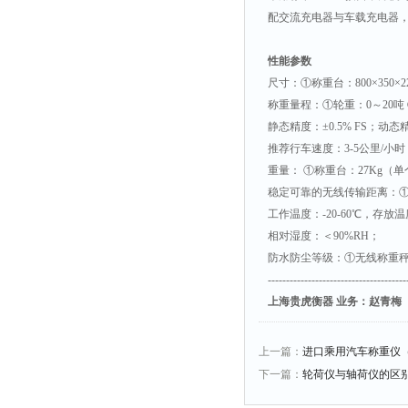
配交流充电器与车载充电器
性能参数
尺寸：①称重台：
800
×
350
×
称重量程：①轮重：
0
～
20
吨
静态精度：±
0.5% FS
；动态
推荐行车速度：
3-5
公里
/
小时
重量：
①称重台：
27Kg
（单
稳定可靠的无线传输距离：
工作温度：
-20-60
℃，存放温
相对湿度：＜
90%RH
；
防水防尘等级：①无线称重
--------------------------------------
上海贵虎衡器
业务：赵青梅
上一篇：
进口乘用汽车称重仪
下一篇：
轮荷仪与轴荷仪的区