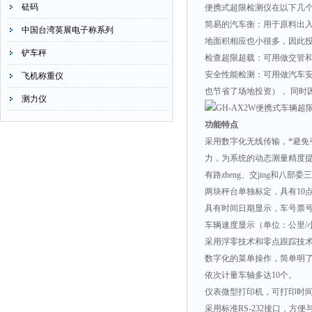
砝码
便携式超限检测仪在以下几
简易的汽车衡：用于原料出
中国台湾英展电子称系列
地面积相应也小很多，因此
铲车秤
检查超限超载：可用做交管和
安全性能检测：可用做汽车
飞机称重仪
也节省了场地投资），
同时
测力仪
功能特点
采用数字化无线传输，*避
力，为系统的动态测量精度
有路zheng、交jing和八
两块秤台单独标定，具有
10
具有时间日期显示，车号票
车辆速度显示（单位：公里
/
采用浮零技术和零点跟踪技术
数字化的菜单操作，简单明
依次计量车轴多达
10
个。
仪表微型打印机，可打印时
采用标准
RS-232
接口，方便