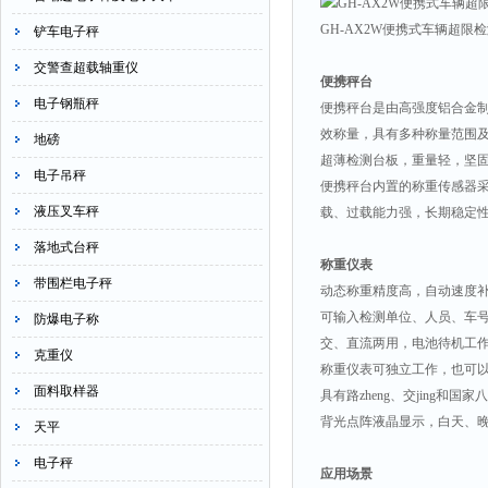
GH-AX2W
便携式车辆超限检
铲车电子秤
交警查超载轴重仪
便携秤台
电子钢瓶秤
便携秤台是由高强度铝合金
效称量，具有多种称量范围
地磅
超薄检测台板，重量轻，坚
电子吊秤
便携秤台内置的称重传感器
液压叉车秤
载、过载能力强，长期稳定
落地式台秤
称重仪表
带围栏电子秤
动态称重精度高，自动速度
可输入检测单位、人员、车
防爆电子称
交、直流两用，电池待机工
克重仪
称重仪表可独立工作，也可
面料取样器
具有路zheng、交jing
背光点阵液晶显示，白天、
天平
电子秤
应用场景