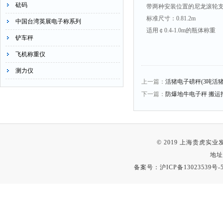
砝码
带两种安装位置的尼龙滚轮
标准尺寸：0.81.2m
中国台湾英展电子称系列
适用￠0.4-1.0m的瓶体称重
铲车秤
飞机称重仪
测力仪
上一篇：
活猪电子磅秤(3吨活
下一篇：
防爆地牛电子秤 搬运
© 2019 上海贵虎实
地址
备案号：
沪ICP备13023539号-