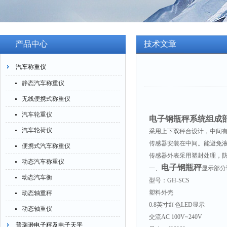
产品中心
技术文章
汽车称重仪
静态汽车称重仪
无线便携式称重仪
汽车轮重仪
电子钢瓶秤系统组成
汽车轮荷仪
采用上下双秤台设计，中间
传感器安装在中间。能避免
便携式汽车称重仪
传感器外表采用塑封处理，
动态汽车称重仪
电子钢瓶秤
一、
显示部分
动态汽车衡
型号：GH-SCS
塑料外壳
动态轴重秤
0.8英寸红色LED显示
动态轴重仪
交流AC 100V~240V
普瑞逊电子秤及电子天平