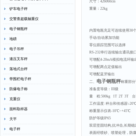
尺寸：426060cm
重量：22kg
铲车电子秤
交警查超载轴重仪
电子钢瓶秤
内置电瓶充足可连续使用30
手动/自动累加功能
地磅
零位跟踪范围可以选择
电子吊秤
RS-232串行连续输出通讯接
液压叉车秤
可增配4-20mA模拟电流环输
可增配两点定值输出
落地式台秤
可增配蓝牙输出
带围栏电子秤
电子钢瓶秤
二、
称重部分
防爆电子称
准备度等级：III级
量 程:500kg 1T 2T 3T 台
克重仪
工作温度: 秤台和传感器\-20℃
面料取样器
称重显示仪表-10℃~+45℃
防护等级IP65
天平
双层坚固结构,抗冲击,长期稳
电子秤
表面经喷砂、喷塑处理，防