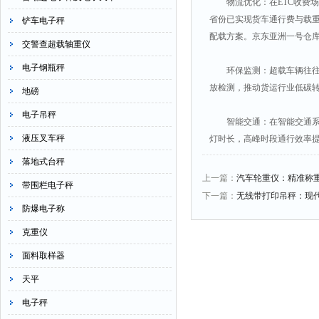
物流优化：在ETC收费场
省份已实现货车通行费与载
铲车电子秤
配载方案。京东亚洲一号仓库
交警查超载轴重仪
电子钢瓶秤
环保监测：超载车辆往往伴
放检测，推动货运行业低碳
地磅
电子吊秤
智能交通：在智能交通系统
液压叉车秤
灯时长，高峰时段通行效率提
落地式台秤
上一篇：
汽车轮重仪：精准称
带围栏电子秤
下一篇：
无线带打印吊秤：现
防爆电子称
克重仪
面料取样器
天平
电子秤