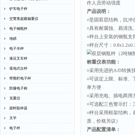
作人员劳动强度
铲车电子秤
产品说明：
交警查超载轴重仪
¤
坚固双层结构，抗冲
¤
具有耐腐蚀、易清洗
电子钢瓶秤
¤
秤台上安装的钢瓶支
地磅
¤
秤台尺寸：
0.8x1.2x0
电子吊秤
液压叉车秤
称重仪表功能：
落地式台秤
¤
采用先进的
A/D
转换
带围栏电子秤
¤
可设定上限、标准、
单方便
防爆电子称
¤
采用充电、插电两用
克重仪
¤
可选配三色警示灯：
面料取样器
¤
秤台采用框架结构，
天平
质，价格另议）
电子秤
产品配置清单：