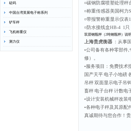
¤
碳钢防腐喷塑处理秤
砝码
¤
称重传感器美国柯力
中国台湾英展电子称系列
¤
带报警称重显示仪表
1
铲车秤
¤
防水接线盒
HB-4 1
只
飞机称重仪
双层钢瓶秤（2吨钢瓶秤）说
上海贵虎衡器
：从事
测力仪
•
公司备有各种零部件
,
修）。
•
服务项目：免费技术
国产天平
电子小地磅
吊秤
双面显示电子吊
畜秤
电子台秤
计数电
•
设计安装机械秤改装
•
各种电子秤及其原配
真诚期待与您合作！贵