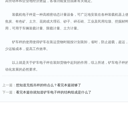
高劳动率和企业地经济效益，各项功能复合国家有关规定。
装载机电子秤是一种高精密动态计量设备，可广泛地安装在各种装载机器上使
焦炭、有色矿、土方、花岗或大理石、砂子、碎石砖、工业及民用垃圾、挖掘材
用，可用于车辆装载计量、限载计量、土方计量。
铲车秤的使用使得铲车在装运货物时能按计划装卸，省时，防止超载，超运，
少运输成本，提高工作效率。
以上就是关于铲车电子秤在装卸货物中起到的作用，综上所述，铲车电子秤的
动化发展的必然要求。
上一篇：
想知道无线吊秤的特点么？看完本篇就够了
下一篇：
看完本篇你就知道铲车电子秤的结构组成是什么了