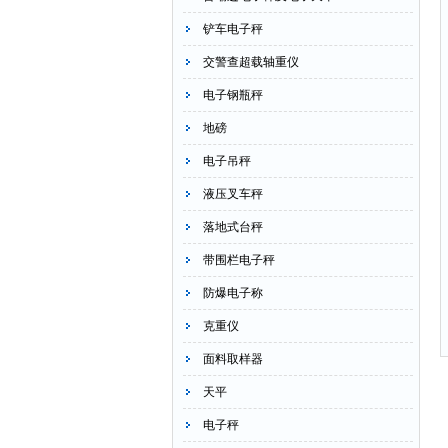
铲车电子秤
交警查超载轴重仪
电子钢瓶秤
地磅
电子吊秤
液压叉车秤
落地式台秤
带围栏电子秤
防爆电子称
克重仪
面料取样器
天平
电子秤