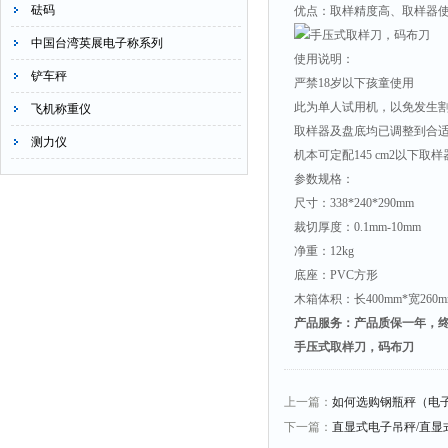
砝码
优点：取样精度高、取样器
中国台湾英展电子称系列
使用说明：
铲车秤
严禁18岁以下孩童使用
此为单人试用机，以免发生
飞机称重仪
取样器及盘底均已调整到合
测力仪
机本可定配145
cm2
以下取样
参数规格：
尺寸：338*240*290mm
裁切厚度：0.1mm-10mm
净重：12kg
底座：PVC方形
木箱体积：长400mm*宽260m
产品服务：产品质保一年，
手压式取样刀，码布刀
上一篇：
如何选购钢瓶秤（电
下一篇：
直显式电子吊秤/直显