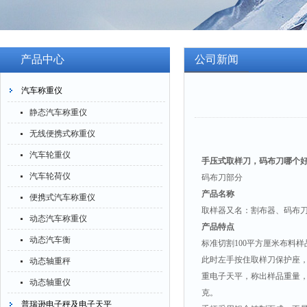
产品中心
公司新闻
汽车称重仪
静态汽车称重仪
无线便携式称重仪
汽车轮重仪
手压式取样刀，码布刀哪个
汽车轮荷仪
码布刀部分
产品名称
便携式汽车称重仪
取样器又名：割布器、码
动态汽车称重仪
产品特点
动态汽车衡
标准切割100平方厘米布料
此时左手按住取样刀保护座
动态轴重秤
重电子天平，称出样品重量，乘
动态轴重仪
克。
普瑞逊电子秤及电子天平