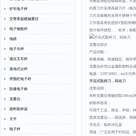
手柄采用铝合铸制而成，不
内置刀片采用高碳刀片（银
铲车电子秤
刀片压板螺丝采用不锈钢十
交警查超载轴重仪
工作面采用先进的T形防滑槽
电子钢瓶秤
垫片有环保型、、软木；标
地磅
克重仪部分
电子吊秤
产品功能：
液压叉车秤
称量准确、快速稳定、操作
克重仪外壳以金属和塑料合
落地式台秤
电源：220V50HZ；zui大功率
带围栏电子秤
手压式取样刀，码布刀
优势说明：
防爆电子称
布料克重仪准确切取100c
克重仪
的取样器具；
面料取样器
可用于工业、商业、学校、
贵虎克重仪——我选择，我
天平
手压式：取样冲孔器
电子秤
用途：广泛应用于针织品、