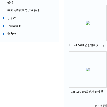
砝码
辐60吨轴重仪福州，动态轴
中国台湾英展电子称系列
重仪价钱
铲车秤
飞机称重仪
测力仪
GH-SCS40T动态轴重仪，定
远动态轴重仪批发
GH-XK3102贵虎动态轴重
仪，动态轴重仪厂家，精准
30T动态轴重仪
共 2453 条记