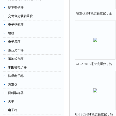
铲车电子秤
轴重仪50T动态轴重仪，全
交警查超载轴重仪
椒50吨便携式动态轴重仪
电子钢瓶秤
地磅
电子吊秤
液压叉车秤
落地式台秤
GH-ZB01B辽宁克重仪，沈
带围栏电子秤
阳电子克重仪，500g克重仪
防爆电子称
价格
克重仪
面料取样器
天平
电子秤
GH-SCS60T动态轴重仪，轮