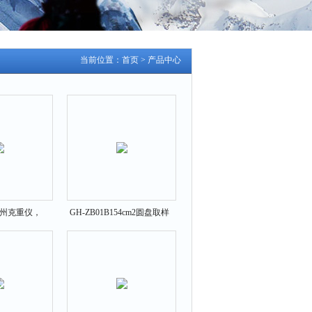
当前位置：
首页
>
产品中心
B苏州克重仪，
GH-ZB01B154cm2圆盘取样
天平秤价格
器，上海圆型取样器价格