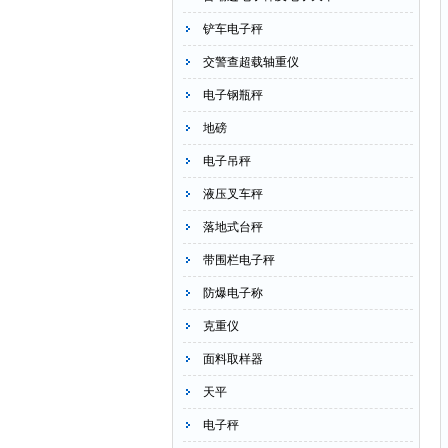
铲车电子秤
交警查超载轴重仪
电子钢瓶秤
地磅
电子吊秤
液压叉车秤
落地式台秤
带围栏电子秤
防爆电子称
克重仪
面料取样器
天平
电子秤