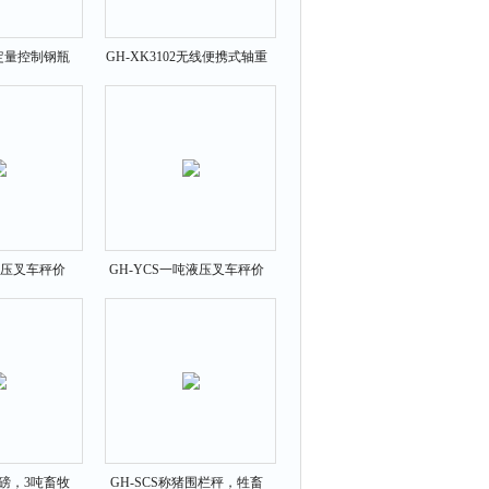
京定量控制钢瓶
GH-XK3102无线便携式轴重
制钢瓶秤
仪
T液压叉车秤价
GH-YCS一吨液压叉车秤价
钢电子叉车秤
格，两吨手动液压搬运秤
地磅，3吨畜牧
GH-SCS称猪围栏秤，牲畜