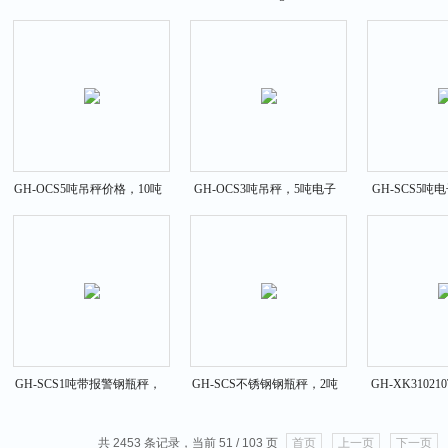
秤，防爆电子台秤厂家
称，60kg防爆电子台秤价格
地磅秤
GH-OCS5吨吊秤价格，10吨
GH-OCS3吨吊秤，5吨电子
GH-SCS5吨
直视电子吊秤
吊钩秤价格
层电子磅
GH-SCS1吨带报警钢瓶秤，
GH-SCS不锈钢钢瓶秤，2吨
GH-XK3102
上下限带报警控制钢瓶秤价
氯瓶电子秤功能
携式车辆称
格
共 2453 条记录，当前 51 / 103 页
首页
上一页
下一页