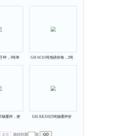
价格
秤1吨价格
电子秤，3吨单
GH-SCS1吨地磅价格，2吨
秤价格
地秤性能
10T轴重秤，便
GH-XK31025吨轴重秤价
重仪价格
格，便携式移动地磅
末页
跳转到第
页